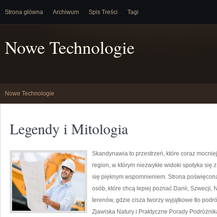
Strona główna
Archiwum
Spis Treści
Tagi
Nowe Technologie
Nowe Technologie
Legendy i Mitologia
Skandynawia to przestrzeń, które coraz mocnie
region, w którym niezwykłe widoki spotyka się 
się pięknym wspomnieniem. Strona poświęcona t
osób, które chcą lepiej poznać Danii, Szwecji, N
terenów, gdzie cisza tworzy wyjątkowe tło podró
Zjawiska Natury i Praktyczne Porady Podróżnika.