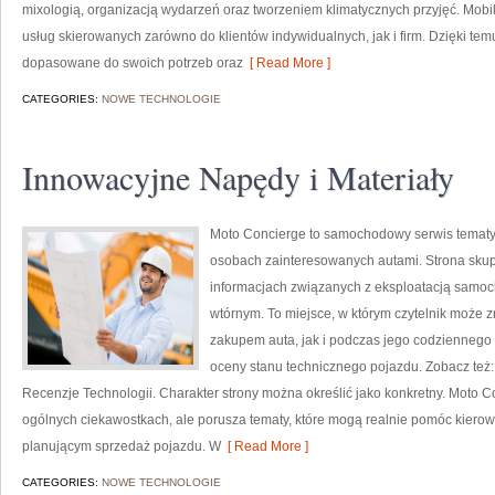
mixologią, organizacją wydarzeń oraz tworzeniem klimatycznych przyjęć. Mobi
usług skierowanych zarówno do klientów indywidualnych, jak i firm. Dzięki t
dopasowane do swoich potrzeb oraz
[ Read More ]
CATEGORIES:
NOWE TECHNOLOGIE
Innowacyjne Napędy i Materiały
Moto Concierge to samochodowy serwis tematyc
osobach zainteresowanych autami. Strona skup
informacjach związanych z eksploatacją samoc
wtórnym. To miejsce, w którym czytelnik może 
zakupem auta, jak i podczas jego codziennego
oceny stanu technicznego pojazdu. Zobacz też
Recenzje Technologii. Charakter strony można określić jako konkretny. Moto C
ogólnych ciekawostkach, ale porusza tematy, które mogą realnie pomóc kie
planującym sprzedaż pojazdu. W
[ Read More ]
CATEGORIES:
NOWE TECHNOLOGIE