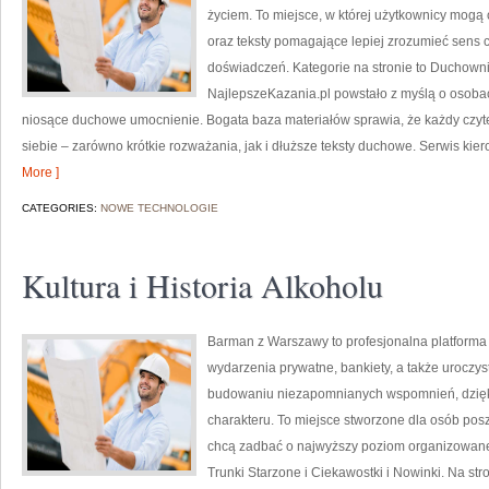
życiem. To miejsce, w której użytkownicy mog
oraz teksty pomagające lepiej zrozumieć sens
doświadczeń. Kategorie na stronie to Duchowni i
NajlepszeKazania.pl powstało z myślą o osobac
niosące duchowe umocnienie. Bogata baza materiałów sprawia, że każdy czyt
siebie – zarówno krótkie rozważania, jak i dłuższe teksty duchowe. Serwis ki
More ]
CATEGORIES:
NOWE TECHNOLOGIE
Kultura i Historia Alkoholu
Barman z Warszawy to profesjonalna platforma 
wydarzenia prywatne, bankiety, a także uroczys
budowaniu niezapomnianych wspomnień, dzięk
charakteru. To miejsce stworzone dla osób pos
chcą zadbać o najwyższy poziom organizowane
Trunki Starzone i Ciekawostki i Nowinki. Na s