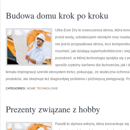
Budowa domu krok po kroku
Ultra-Ever Dry to nowoczesna strona, która kon
przed wodą, substancjami oleistymi oraz osada
nie jest to przypadkowa strona, lecz kompendium
rozumieć, jak działają superhydrofobiczne i ol
przestrzeń, w której technologia spotyka się z
sposób czytelny zarówno dla fachowców, jak i
tematu impregnacji szeroki ekosystem treści, pokazując, że skuteczna ochron
produkcie, ale obejmuje też diagnostykę problemu i późniejszą pielęgnację. 
CATEGORIES:
NOWE TECHNOLOGIE
Prezenty związane z hobby
Pasotti to stylowa witryna, która koncentruje s