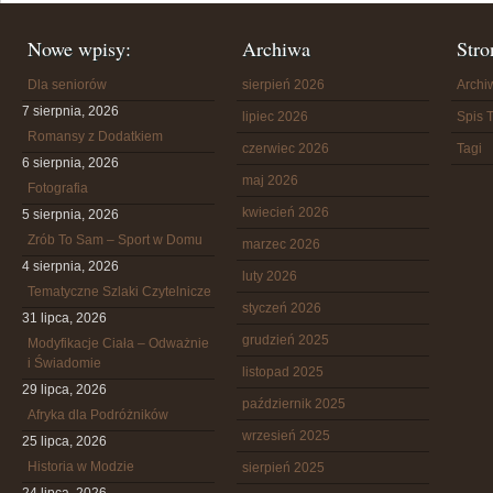
Nowe wpisy:
Archiwa
Stro
Dla seniorów
sierpień 2026
Arch
7 sierpnia, 2026
lipiec 2026
Spis T
Romansy z Dodatkiem
czerwiec 2026
Tagi
6 sierpnia, 2026
maj 2026
Fotografia
kwiecień 2026
5 sierpnia, 2026
Zrób To Sam – Sport w Domu
marzec 2026
4 sierpnia, 2026
luty 2026
Tematyczne Szlaki Czytelnicze
styczeń 2026
31 lipca, 2026
grudzień 2025
Modyfikacje Ciała – Odważnie
i Świadomie
listopad 2025
29 lipca, 2026
październik 2025
Afryka dla Podróżników
wrzesień 2025
25 lipca, 2026
Historia w Modzie
sierpień 2025