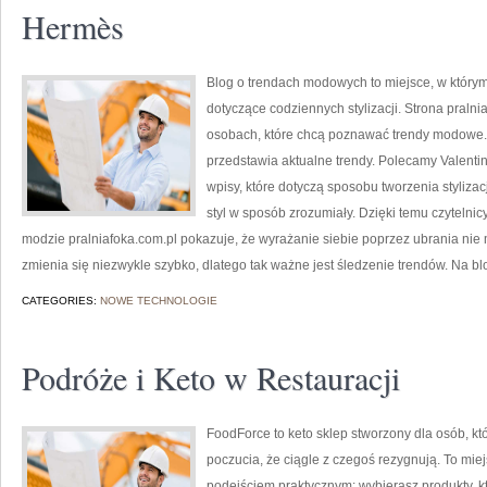
Hermès
Blog o trendach modowych to miejsce, w który
dotyczące codziennych stylizacji. Strona pralni
osobach, które chcą poznawać trendy modowe. 
przedstawia aktualne trendy. Polecamy Valenti
wpisy, które dotyczą sposobu tworzenia stylizacj
styl w sposób zrozumiały. Dzięki temu czytelni
modzie pralniafoka.com.pl pokazuje, że wyrażanie siebie poprzez ubrania nie 
zmienia się niezwykle szybko, dlatego tak ważne jest śledzenie trendów. Na 
CATEGORIES:
NOWE TECHNOLOGIE
Podróże i Keto w Restauracji
FoodForce to keto sklep stworzony dla osób, 
poczucia, że ciągle z czegoś rezygnują. To miej
podejściem praktycznym: wybierasz produkty, któ