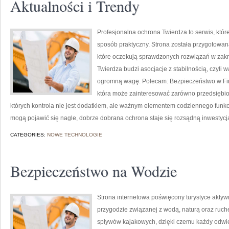
Aktualności i Trendy
Profesjonalna ochrona Twierdza to serwis, któr
sposób praktyczny. Strona została przygotowana
które oczekują sprawdzonych rozwiązań w zak
Twierdza budzi asocjacje z stabilnością, czyli 
ogromną wagę. Polecam: Bezpieczeństwo w Firm
która może zainteresować zarówno przedsiębiorc
których kontrola nie jest dodatkiem, ale ważnym elementem codziennego funk
mogą pojawić się nagle, dobrze dobrana ochrona staje się rozsądną inwestycj
CATEGORIES:
NOWE TECHNOLOGIE
Bezpieczeństwo na Wodzie
Strona internetowa poświęcony turystyce aktywn
przygodzie związanej z wodą, naturą oraz ruch
spływów kajakowych, dzięki czemu każdy odwi