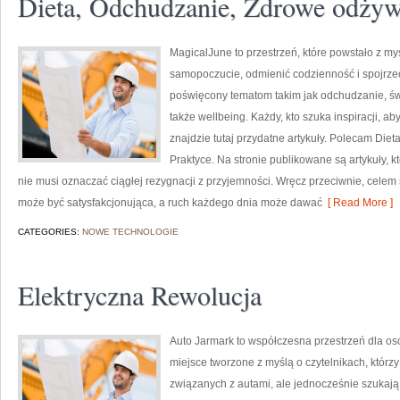
Dieta, Odchudzanie, Zdrowe odżyw
MagicalJune to przestrzeń, które powstało z my
samopoczucie, odmienić codzienność i spojrze
poświęcony tematom takim jak odchudzanie, św
także wellbeing. Każdy, kto szuka inspiracji, aby 
znajdzie tutaj przydatne artykuły. Polecam Die
Praktyce. Na stronie publikowane są artykuły, 
nie musi oznaczać ciągłej rezygnacji z przyjemności. Wręcz przeciwnie, celem
może być satysfakcjonująca, a ruch każdego dnia może dawać
[ Read More ]
CATEGORIES:
NOWE TECHNOLOGIE
Elektryczna Rewolucja
Auto Jarmark to współczesna przestrzeń dla osób
miejsce tworzone z myślą o czytelnikach, któr
związanych z autami, ale jednocześnie szukają 