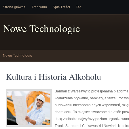
Strona główna
Archiwum
Spis Treści
Tagi
Nowe Technologie
Nowe Technologie
Kultura i Historia Alkoholu
Barman z Warszawy to profesjonalna platforma 
wydarzenia prywatne, bankiety, a także uroczys
budowaniu niezapomnianych wspomnień, dzięk
charakteru. To miejsce stworzone dla osób pos
chcą zadbać o najwyższy poziom organizowane
Trunki Starzone i Ciekawostki i Nowinki. Na s