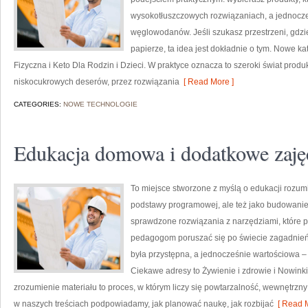
wysokotłuszczowych rozwiązaniach, a jednocz
węglowodanów. Jeśli szukasz przestrzeni, gdzie 
papierze, ta idea jest dokładnie o tym. Nowe ka
Fizyczna i Keto Dla Rodzin i Dzieci. W praktyce oznacza to szeroki świat produ
niskocukrowych deserów, przez rozwiązania
[ Read More ]
CATEGORIES:
NOWE TECHNOLOGIE
Edukacja domowa i dodatkowe zaję
To miejsce stworzone z myślą o edukacji rozumia
podstawy programowej, ale też jako budowanie 
sprawdzone rozwiązania z narzędziami, które
pedagogom poruszać się po świecie zagadnień
była przystępna, a jednocześnie wartościowa – 
Ciekawe adresy to Żywienie i zdrowie i Nowinki 
zrozumienie materiału to proces, w którym liczy się powtarzalność, wewnętrz
w naszych treściach podpowiadamy, jak planować naukę, jak rozbijać
[ Read M