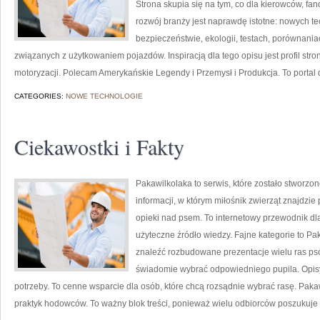
Strona skupia się na tym, co dla kierowców, f
rozwój branży jest naprawdę istotne: nowych t
bezpieczeństwie, ekologii, testach, porównani
związanych z użytkowaniem pojazdów. Inspiracją dla tego opisu jest profil stro
motoryzacji. Polecam Amerykańskie Legendy i Przemysł i Produkcja. To portal d
CATEGORIES:
NOWE TECHNOLOGIE
Ciekawostki i Fakty
Pakawilkolaka to serwis, które zostało stworzo
informacji, w którym miłośnik zwierząt znajdzi
opieki nad psem. To internetowy przewodnik dla
użyteczne źródło wiedzy. Fajne kategorie to Pa
znaleźć rozbudowane prezentacje wielu ras ps
świadomie wybrać odpowiedniego pupila. Opisy
potrzeby. To cenne wsparcie dla osób, które chcą rozsądnie wybrać rasę. Pak
praktyk hodowców. To ważny blok treści, ponieważ wielu odbiorców poszukuje 