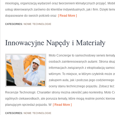
mixologią, organizacją wydarzeń oraz tworzeniem klimatycznych przyjęć. Mobi
usług skierowanych zarówno do klientów indywidualnych, jak i firm. Dzięki t
dopasowane do swoich potrzeb oraz
[ Read More ]
CATEGORIES:
NOWE TECHNOLOGIE
Innowacyjne Napędy i Materiały
Moto Concierge to samochodowy serwis tematyc
osobach zainteresowanych autami. Strona skup
informacjach związanych z eksploatacją samoc
wtórnym. To miejsce, w którym czytelnik może 
zakupem auta, jak i podczas jego codziennego
oceny stanu technicznego pojazdu. Zobacz też
Recenzje Technologii. Charakter strony można określić jako konkretny. Moto C
ogólnych ciekawostkach, ale porusza tematy, które mogą realnie pomóc kie
planującym sprzedaż pojazdu. W
[ Read More ]
CATEGORIES:
NOWE TECHNOLOGIE