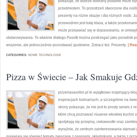
pokazuje, że dobrze dobrany podarek może być 
przedmiotem. To przestrzeń stworzone dla osób
prezenty na różne okazje i dla różnych osób. 
przewodnim jest tutaj klasa, a także przekonani
może przejawiać się w dopasowaniu, w umieję
obdarowywania. To właśnie dlatego Pasotti można postrzegać jako poradnik po
wrażenie, ale jednocześnie pozostawać gustowne. Zobacz też: Prezenty
[ Rea
CATEGORIES:
NOWE TECHNOLOGIE
Pizza w Świecie – Jak Smakuje Gdz
pizzeriasaxofon.pl to wyjątkowo inspirujący blog
inspiracjach kulinarnych, a szczególnie na świ
strony pokazuje, że nie jest to prosty serwis z 
które chcą poznawać niuanse włoskiej kuchni od
spotykają się przepisy, ciekawostki oraz zamiło
wyraźnie, że centrum zainteresowania stanowi p
pojawiają się również tematy związane z napojami, składnikami, a także z pizz