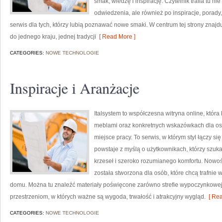
smak, wiedzę i inspirację. Czytelnik trafia tu n
odwiedzenia, ale również po inspiracje, porady,
serwis dla tych, którzy lubią poznawać nowe smaki. W centrum tej strony znajd
do jednego kraju, jednej tradycji
[ Read More ]
CATEGORIES:
NOWE TECHNOLOGIE
Inspiracje i Aranżacje
Italsystem to współczesna witryna online, która
meblami oraz konkretnych wskazówkach dla osó
miejsce pracy. To serwis, w którym styl łączy si
powstaje z myślą o użytkownikach, którzy szu
krzeseł i szeroko rozumianego komfortu. Nowości
została stworzona dla osób, które chcą trafnie 
domu. Można tu znaleźć materiały poświęcone zarówno strefie wypoczynkowej, j
przestrzeniom, w których ważne są wygoda, trwałość i atrakcyjny wygląd.
[ Rea
CATEGORIES:
NOWE TECHNOLOGIE