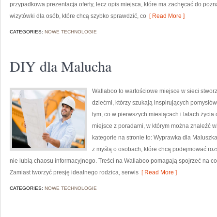
przypadkowa prezentacja oferty, lecz opis miejsca, które ma zachęcać do poz
wizytówki dla osób, które chcą szybko sprawdzić, co
[ Read More ]
CATEGORIES:
NOWE TECHNOLOGIE
DIY dla Malucha
Wallaboo to wartościowe miejsce w sieci stwor
dziećmi, którzy szukają inspirujących pomysłó
tym, co w pierwszych miesiącach i latach życia
miejsce z poradami, w którym można znaleźć 
kategorie na stronie to: Wyprawka dla Maluszka
z myślą o osobach, które chcą podejmować roz
nie lubią chaosu informacyjnego. Treści na Wallaboo pomagają spojrzeć na cod
Zamiast tworzyć presję idealnego rodzica, serwis
[ Read More ]
CATEGORIES:
NOWE TECHNOLOGIE