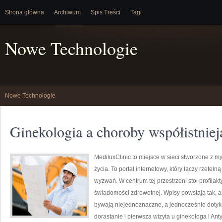
Strona główna
Archiwum
Spis Treści
Tagi
Nowe Technologie
Nowe Technologie
Ginekologia a choroby współistniej
MediluxClinic to miejsce w sieci stworzone z 
życia. To portal internetowy, który łączy rzete
wyzwań. W centrum tej przestrzeni stoi profila
świadomości zdrowotnej. Wpisy powstają tak, ab
bywają niejednoznaczne, a jednocześnie dotyka
dorastanie i pierwsza wizyta u ginekologa i An