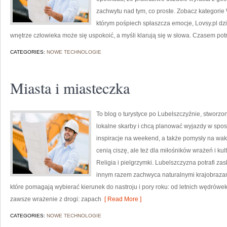
zachwytu nad tym, co proste. Zobacz kategorie 
którym pośpiech spłaszcza emocje, Lovsy.pl dzi
wnętrze człowieka może się uspokoić, a myśli klarują się w słowa. Czasem pot
CATEGORIES:
NOWE TECHNOLOGIE
Miasta i miasteczka
To blog o turystyce po Lubelszczyźnie, stworzo
lokalne skarby i chcą planować wyjazdy w sposó
inspiracje na weekend, a także pomysły na waka
cenią ciszę, ale też dla miłośników wrażeń i kul
Religia i pielgrzymki. Lubelszczyzna potrafi za
innym razem zachwyca naturalnymi krajobrazami.
które pomagają wybierać kierunek do nastroju i pory roku: od letnich wędrów
zawsze wrażenie z drogi: zapach
[ Read More ]
CATEGORIES:
NOWE TECHNOLOGIE