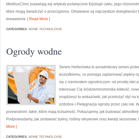
MediluxClinic pojawiają się artykuły poświęcone fizjologii cyklu, jego różnoro
które mogą świadczyć o przeciążeniu. Omawiane są najczęstsze dolegliwości 
krwawienia
[ Read More ]
CATEGORIES:
NOWE TECHNOLOGIE
Ogrody wodne
Serwis Hellerówka to poradnikowy serwis poś
wszystkiemu, co pomaga zaplanować piękny ogr
się z rzemiosłem ogrodniczym: od prostej idei p
interesuje Cię śródziemnomorska lekkość, now
znajdziesz tu wskazówki, jak przełożyć styl na 
ozdobne i Pielęgnacja ogrodu przez cały rok.
przewodnim: takie, które mają tożsamość. Pokazujemy, jak budować atmosferę p
Podpowiadamy, jak zestawiać byliny, rośliny okrywowe oraz kwiaty sezonowe,
More ]
CATEGORIES:
NOWE TECHNOLOGIE