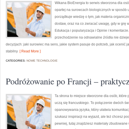
Wikana BioEnergia to serwis stworzona dla osób
opartej na surowcach biologicznych w sposób uż
porządkuje wiedzę o tym, jak materia organicz
dostaw, oraz na co zwracać uwagę, gdy w grę w
Edukacja i popularyzacja i Opinie i komentarze.
przechodzenie na odnawialne źródła nie dzieje 
decyzjach: jaki surowiec ma sens, jakie system pasuje do potrzeb, jak ocenić ja
stabilny
[ Read More ]
CATEGORIES:
NOWE TECHNOLOGIE
Podróżowanie po Francji – praktyc
Ta strona to miejsce stworzone dla osób, które
uczą się francuskiego. To połączenie dwóch św
opanowywania języka, który ułatwia komunikac
szukasz inspiracji na wyjazd, ale też chcesz p
pewniej, tutaj znajdziesz materiały zbudowane