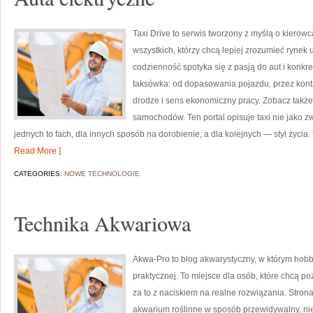
Taxi Drive to serwis tworzony z myślą o kierowc
wszystkich, którzy chcą lepiej zrozumieć rynek 
codzienność spotyka się z pasją do aut i konkr
taksówka: od dopasowania pojazdu, przez kont
drodze i sens ekonomiczny pracy. Zobacz także
samochodów. Ten portal opisuje taxi nie jako zw
jednych to fach, dla innych sposób na dorobienie, a dla kolejnych — styl życia.
Read More ]
CATEGORIES:
NOWE TECHNOLOGIE
Technika Akwariowa
Akwa-Pro to blog akwarystyczny, w którym hob
praktycznej. To miejsce dla osób, które chcą 
za to z naciskiem na realne rozwiązania. Strona
akwarium roślinne w sposób przewidywalny, niez