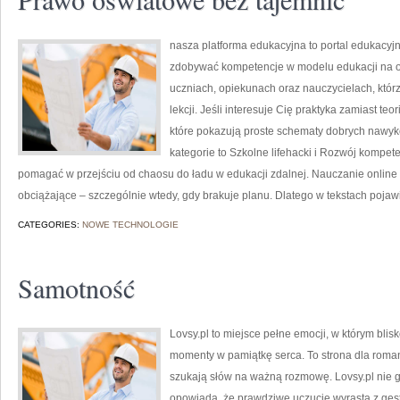
nasza platforma edukacyjna to portal edukacyjny
zdobywać kompetencje w modelu edukacji na od
uczniach, opiekunach oraz nauczycielach, któ
lekcji. Jeśli interesuje Cię praktyka zamiast teo
które pokazują proste schematy dobrych nawy
kategorie to Szkolne lifehacki i Rozwój kompeten
pomagać w przejściu od chaosu do ładu w edukacji zdalnej. Nauczanie online p
obciążające – szczególnie wtedy, gdy brakuje planu. Dlatego w tekstach pojawi
CATEGORIES:
NOWE TECHNOLOGIE
Samotność
Lovsy.pl to miejsce pełne emocji, w którym blisk
momenty w pamiątkę serca. To strona dla romant
szukają słów na ważną rozmowę. Lovsy.pl nie 
opowiada, że prawdziwe uczucie wyrasta z gest