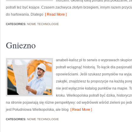
morzem. Główną ideą portalu jest pokazanie, że
potrafi też być kojące. Czasem zachwyca złotym brzegiem, innym razem przy
do hartowania. Dlatego
[ Read More ]
CATEGORIES:
NOWE TECHNOLOGIE
Gniezno
anabell-kalisz.pl to serwis o wyprawach skupion
potrafi wciągnąć historią. To kącik dla pasjona
opowieściami. Jeśli szukasz pomysłów na wyja
zakątki, znajdziesz tu propozycje na każdą porę
nie jest wyłącznie katalog punktów na mapie. 
kroku. Wielkopolska potrafi być dzika, historyc
na stronie pojawiają się różne perspektywy: od wędrówek wśród zieleni po j
jest Południowa Wielkopolska, ale blog
[ Read More ]
CATEGORIES:
NOWE TECHNOLOGIE