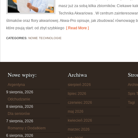
masz już za sobą kilka zbiorników. Ciekawe kat
Technika Akwariowa . W centrum zainteresowani
ślimaków oraz flory akwariowej. Akwa-Pro opisuje, jak zbudować równowagę b
które psują start: od zbyt szybkiego
[ Read More ]
CATEGORIES:
NOWE TECHNOLOGIE
Nowe wpisy:
Archiwa
Stro
Argentyna
sierpień 2026
Arch
9 sierpnia, 2026
lipiec 2026
Spis T
Odchudzanie
czerwiec 2026
Tagi
8 sierpnia, 2026
maj 2026
Dla seniorów
kwiecień 2026
7 sierpnia, 2026
Romansy z Dodatkiem
marzec 2026
6 sierpnia, 2026