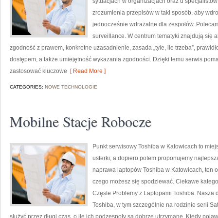
sytuacjach w organizacjach oraz u specjalistów
zrozumienia przepisów w taki sposób, aby wdro
jednocześnie wdrażalne dla zespołów. Polecamy
surveillance. W centrum tematyki znajdują się 
zgodność z prawem, konkretne uzasadnienie, zasada „tyle, ile trzeba”, prawid
dostępem, a także umiejętność wykazania zgodności. Dzięki temu serwis pomag
zastosować kluczowe
[ Read More ]
CATEGORIES:
NOWE TECHNOLOGIE
Mobilne Stacje Robocze
Punkt serwisowy Toshiba w Katowicach to miej
usterki, a dopiero potem proponujemy najlepszą
naprawa laptopów Toshiba w Katowicach, ten o
czego możesz się spodziewać. Ciekawe kategor
Częste Problemy z Laptopami Toshiba. Nasza d
Toshiba, w tym szczególnie na rodzinie serii Sat
służyć przez długi czas, o ile ich podzespoły są dobrze utrzymane. Kiedy pojawia