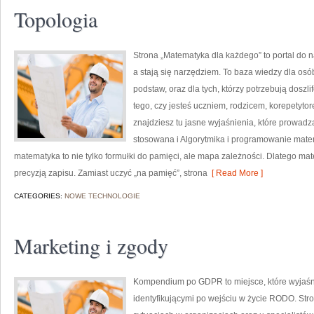
Topologia
Strona „Matematyka dla każdego” to portal do na
a stają się narzędziem. To baza wiedzy dla os
podstaw, oraz dla tych, którzy potrzebują dosz
tego, czy jesteś uczniem, rodzicem, korepetyto
znajdziesz tu jasne wyjaśnienia, które prowad
stosowana i Algorytmika i programowanie matem
matematyka to nie tylko formułki do pamięci, ale mapa zależności. Dlatego mate
precyzją zapisu. Zamiast uczyć „na pamięć”, strona
[ Read More ]
CATEGORIES:
NOWE TECHNOLOGIE
Marketing i zgody
Kompendium po GDPR to miejsce, które wyjaśn
identyfikującymi po wejściu w życie RODO. Str