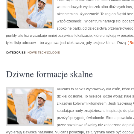
weekendowych wycieczek albo dłuższych tras, z
akcentem na użyteczność. To region śląski bez 
współczesności. W centrum narracji stoi bogac
spokojne parki, od dziedzictwa przemysłowego 
punkty, ale też wyszukuje mniej oczywiste lokalizacje, które umykają w pośpiec
tylko listę adresów – bo wyprawa jest ciekawsza, gdy czujesz klimat. Dużą
[ Re
CATEGORIES:
NOWE TECHNOLOGIE
Dziwne formacje skalne
Vulcans to serwis wyprawowy dla osób, które ch
dzikiej odsłonie. To miejsce, gdzie wojaż staje 
z każdym kolejnym kilometrem. Jeśli fascynują 
spadające nurty, znajdziesz tu inspiracje do pl
przeżyć przygodę świadomie. Strona powstała z
przez bazaltowe równiny niż zatłoczone deptaki
wybierają zjawiska naturalne. Vulcans pokazuje, że turystyka może być odpowi