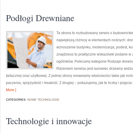
Podłogi Drewniane
Ta strona to rozbudowany serwis o budownictwi
największą różnicę w elementach nośnych: drew
wznoszenie budynku, modernizacja, podest, kons
znajdziesz tu praktyczne wskazówki podane w
ogólników. Polecamy kategorie Rodzaje drewna 
Rdzeniem serwisu jest surowiec drzewny widzia
tartacznej oraz użytkowej. Z jednej strony omawiamy właściwości takie jak no
paczenia, sprężystość i trwałość. Z drugiej – pokazujemy, jak te liczby i pojęci
More ]
CATEGORIES:
NOWE TECHNOLOGIE
Technologie i innowacje