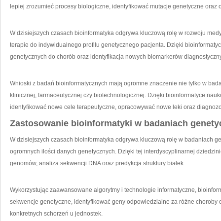
lepiej zrozumieć⁤ procesy biologiczne,⁢ identyfikować mutacje ​genetyczne ora
W ⁢dzisiejszych ⁤czasach bioinformatyka​ odgrywa‍ kluczową rolę w rozwoju med
terapie do indywidualnego profilu‌ genetycznego pacjenta. Dzięki ‍bioinformaty
‌genetycznych do chorób‍ oraz identyfikacja nowych biomarkerów diagnostyczn
Wnioski ​z badań‌ bioinformatycznych mają‌ ogromne znaczenie nie tylko​ w ​bada
klinicznej, farmaceutycznej ​czy biotechnologicznej.‍ Dzięki bioinformatyce nau
identyfikować nowe cele terapeutyczne, opracowywać nowe leki oraz diagnoz
Zastosowanie⁣ bioinformatyki w badaniach genet
W⁢ dzisiejszych ⁤czasach‍ bioinformatyka odgrywa​ kluczową rolę w badaniach 
ogromnych ilości danych genetycznych. Dzięki ​tej interdyscyplinarnej⁣ dziedzin
‍genomów, analiza ⁤sekwencji‌ DNA ‍oraz predykcja struktury ​białek.
Wykorzystując zaawansowane ⁢algorytmy i​ technologie⁤ informatyczne, bioinfor
sekwencje genetyczne,‍ identyfikować⁣ geny odpowiedzialne⁣ za różne ‍choroby⁤ 
konkretnych schorzeń u jednostek.