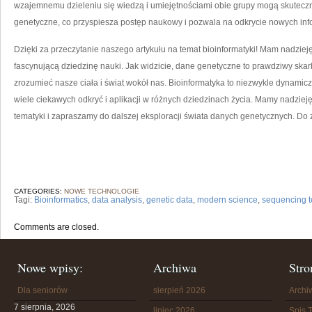
wzajemnemu⁣ dzieleniu⁢ się wiedzą​ i​ umiejętnościami ⁤obie grupy mogą skutecz
genetyczne, ⁤co przyspiesza postęp naukowy ‌i pozwala na ⁣odkrycie ⁤nowych inf
Dzięki‍ za przeczytanie naszego artykułu na temat ‍bioinformatyki! ⁤Mam nadzieję, 
⁣fascynującą dziedzinę nauki. Jak ⁣widzicie, dane genetyczne‍ to ‌prawdziwy​ ska
zrozumieć⁤ nasze​ ciała i ‌świat‌ wokół⁤ nas. Bioinformatyka to ⁤niezwykle dynamicz
wiele ciekawych odkryć i aplikacji⁢ w różnych⁤ dziedzinach ⁢życia. Mamy ‍nadzieję
tematyki i zapraszamy ⁤do dalszej eksploracji ⁣świata danych⁣ genetycznych. Do 
CATEGORIES:
NOWE TECHNOLOGIE
Tagi:
Bioinformatics
,
data analysis
,
genetic data
,
modern science
,
sequencing t
Comments are closed.
Nowe wpisy:
Archiwa
Stro
Dla seniorów
sierpień 2026
Arch
7 sierpnia, 2026
lipiec 2026
Spis T