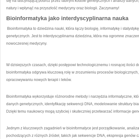
się ⁤na fascynującą‌ podróż ​przez labirynt kodów genetycznych‍ i analizy danych, ⁢k
natury i wpłynąć na przyszłość medycyny⁢ oraz⁤ biologii.‌ Zaczynamy!
Bioinformatyka jako⁤ interdyscyplinarna nauka
‍ Bioinformatyka to dziedzina nauki, która łączy‌ biologię, informatykę ‌i statystykę
genetycznych. Jest to ‍interdyscyplinarna dziedzina,⁣ która ma ogromne znacz
nowoczesnej medycyny.
W dzisiejszych czasach,‍ dzięki postępowi ‍technologicznemu i rosnącej ilości
bioinformatyka odgrywa kluczową rolę w​ zrozumieniu procesów biologicznych, 
opracowywaniu nowych⁤ terapii‍ i leków.
Bioinformatyka ‍wykorzystuje różnorodne metody i narzędzia informatyczne, któr
danych genetycznych, identyfikację sekwencji DNA, ⁢modelowanie struktury białek
Dzięki temu naukowcy‍ mogą ⁣szybciej i skuteczniej przetwarzać⁢ informacje⁣ genety
Jednym z kluczowych​ zagadnień ⁤w bioinformatyce‍ jest ⁣porządkowanie, ‌anali
pochodzących z różnych źródeł, takich jak sekwencje DNA, ekspresja genów czy