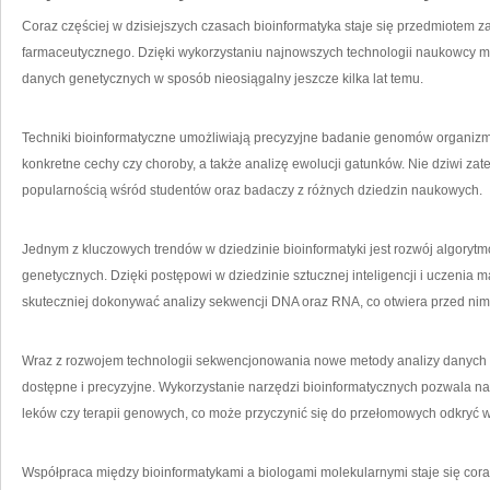
Coraz częściej w dzisiejszych‌ czasach bioinformatyka staje się przedmiotem
farmaceutycznego. ⁤Dzięki ‍wykorzystaniu najnowszych ‍technologii naukowcy mog
danych genetycznych w sposób nieosiągalny jeszcze kilka lat temu.
Techniki bioinformatyczne umożliwiają precyzyjne badanie genomów organizmó
konkretne cechy ‍czy choroby, a także analizę ewolucji gatunków. Nie dziwi zate
popularnością wśród studentów oraz ⁣badaczy z różnych dziedzin naukowych.
Jednym‌ z kluczowych trendów w ‍dziedzinie bioinformatyki jest rozwój algorytm
⁣genetycznych. Dzięki postępowi w dziedzinie sztucznej inteligencji i uczenia
skuteczniej dokonywać analizy sekwencji DNA ⁤oraz RNA,​ co otwiera przed ni
Wraz z ⁤rozwojem technologii ⁣sekwencjonowania nowe metody analizy danych ge
dostępne i precyzyjne. Wykorzystanie narzędzi bioinformatycznych pozwala 
leków czy terapii genowych, co może przyczynić się​ do ⁢przełomowych⁣ odkryć 
Współpraca między bioinformatykami a biologami ‍molekularnymi‌ staje się cora