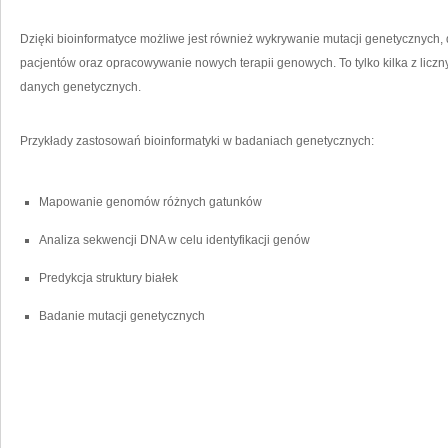
Dzięki bioinformatyce możliwe jest⁢ również wykrywanie mutacji genetycznych
pacjentów oraz ‍opracowywanie nowych terapii genowych. To tylko kilka z licz
danych genetycznych.
Przykłady⁢ zastosowań bioinformatyki w badaniach genetycznych:
Mapowanie ‍genomów‌ różnych gatunków
Analiza sekwencji⁤ DNA w ⁤celu identyfikacji genów
Predykcja struktury białek
Badanie‌ mutacji ‍genetycznych