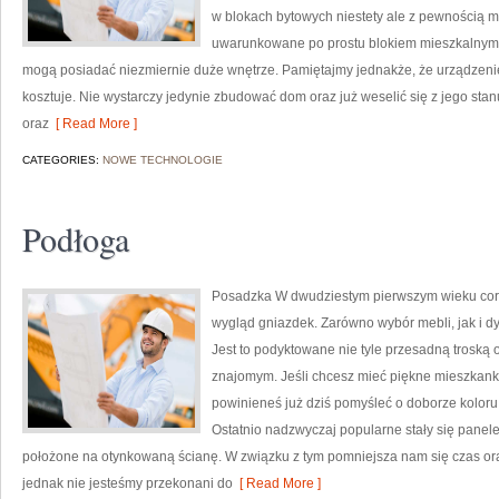
w blokach bytowych niestety ale z pewnością m
uwarunkowane po prostu blokiem mieszkalnym i
mogą posiadać niezmiernie duże wnętrze. Pamiętajmy jednakże, że urządzenie
kosztuje. Nie wystarczy jedynie zbudować dom oraz już weselić się z jego st
oraz
[ Read More ]
CATEGORIES:
NOWE TECHNOLOGIE
Podłoga
Posadzka W dwudziestym pierwszym wieku cor
wygląd gniazdek. Zarówno wybór mebli, jak i 
Jest to podyktowane nie tyle przesadną troską 
znajomym. Jeśli chcesz mieć piękne mieszkank
powinieneś już dziś pomyśleć o doborze koloru ś
Ostatnio nadzwyczaj popularne stały się panele
położone na otynkowaną ścianę. W związku z tym pomniejsza nam się czas oraz
jednak nie jesteśmy przekonani do
[ Read More ]