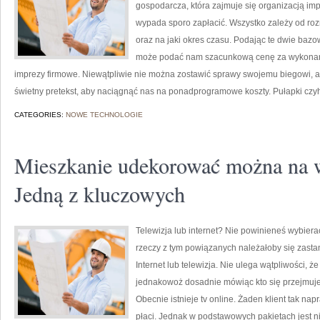
gospodarcza, która zajmuje się organizacją impr
wypada sporo zapłacić. Wszystko zależy od roz
oraz na jaki okres czasu. Podając te dwie baz
może podać nam szacunkową cenę za wykonani
imprezy firmowe. Niewątpliwie nie można zostawić sprawy swojemu biegowi, alb
świetny pretekst, aby naciągnąć nas na ponadprogramowe koszty. Pułapki czy
CATEGORIES:
NOWE TECHNOLOGIE
Mieszkanie udekorować można na 
Jedną z kluczowych
Telewizja lub internet? Nie powinieneś wybiera
rzeczy z tym powiązanych należałoby się zast
Internet lub telewizja. Nie ulega wątpliwości, 
jednakowoż dosadnie mówiąc kto się przejmuje 
Obecnie istnieje tv online. Żaden klient tak na
płaci. Jednak w podstawowych pakietach jest n