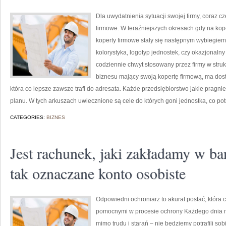
Dla uwydatnienia sytuacji swojej firmy, coraz c
firmowe. W teraźniejszych okresach gdy na kop
koperty firmowe stały się następnym wybiegiem
kolorystyka, logotyp jednostek, czy okazjonaln
codziennie chwyt stosowany przez firmy w struk
biznesu mający swoją kopertę firmową, ma dostę
która co lepsze zawsze trafi do adresata. Każde przedsiębiorstwo jakie pragni
planu. W tych arkuszach uwiecznione są cele do których goni jednostka, co pot
CATEGORIES:
BIZNES
Jest rachunek, jaki zakładamy w b
tak oznaczane konto osobiste
Odpowiedni ochroniarz to akurat postać, która 
pomocnymi w procesie ochrony Każdego dnia m
mimo trudu i starań – nie będziemy potrafili sobi