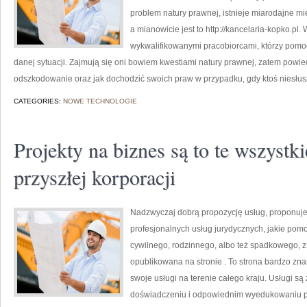
problem natury prawnej, istnieje miarodajne m
a mianowicie jest to http://kancelaria-kopko.pl
wykwalifikowanymi pracobiorcami, którzy pomo
danej sytuacji. Zajmują się oni bowiem kwestiami natury prawnej, zatem powi
odszkodowanie oraz jak dochodzić swoich praw w przypadku, gdy ktoś niesłus
CATEGORIES:
NOWE TECHNOLOGIE
Projekty na biznes są to te wszystk
przyszłej korporacji
Nadzwyczaj dobrą propozycję usług, proponuje 
profesjonalnych usług jurydycznych, jakie po
cywilnego, rodzinnego, albo też spadkowego, z
opublikowana na stronie . To strona bardzo zna
swoje usługi na terenie całego kraju. Usługi s
doświadczeniu i odpowiednim wyedukowaniu p