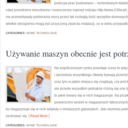
podczas prac budowlano – remontowych kładzion
całej przestrzeni mieszkania i nowoczesny osprzęt rodzaju http://www.230w.pl/
nie przewidywały pobierania mocy przez tak rozległą ilość sprzętów domowych,
wielkie obciążenia mogą być przyczyną zwarcia instalacji, co w wielu przypa
CATEGORIES:
NOWE TECHNOLOGIE
Używanie maszyn obecnie jest pot
Na współczesnym rynku powstaje coraz to więcej 
i sprzedaży wszystkiego Składy bywają przeróż
oraz tym w jakim miejscu się znajdują, czy jest
ale przede wszystkim jednakże różnią się one t
to jakie towary się w nich magazynuje. Na prz
powierzchni aniżeli w magazynach fabrycznych,
bo magazynuje się w nich artykuły o mniejszych gabarytach. Jaki niemniej jedn
cechować się
[ Read More ]
CATEGORIES:
NOWE TECHNOLOGIE