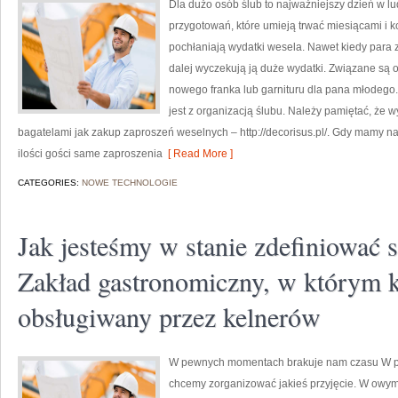
Dla dużo osób ślub to najważniejszy dzień w lu
przygotowań, które umieją trwać miesiącami i ko
pochłaniają wydatki wesela. Nawet kiedy para 
dalej wyczekują ją duże wydatki. Związane są 
nowego franka lub garnituru dla pana młodego
jest z organizacją ślubu. Należy pamiętać, że 
bagatelami jak zakup zaproszeń weselnych – http://decorisus.pl/. Gdy mamy 
ilości gości same zaproszenia
[ Read More ]
CATEGORIES:
NOWE TECHNOLOGIE
Jak jesteśmy w stanie zdefiniować s
Zakład gastronomiczny, w którym k
obsługiwany przez kelnerów
W pewnych momentach brakuje nam czasu W pe
chcemy zorganizować jakieś przyjęcie. W owy