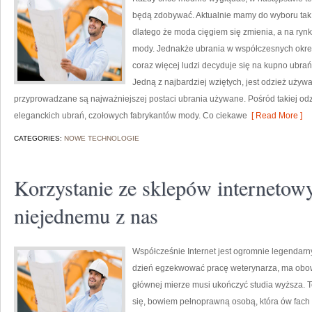
będą zdobywać. Aktualnie mamy do wyboru tak ro
dlatego że moda cięgiem się zmienia, a na rynk
mody. Jednakże ubrania w współczesnych okr
coraz więcej ludzi decyduje się na kupno ubrań
Jedną z najbardziej wziętych, jest odzież używ
przyprowadzane są najważniejszej postaci ubrania używane. Pośród takiej o
eleganckich ubrań, czołowych fabrykantów mody. Co ciekawe
[ Read More ]
CATEGORIES:
NOWE TECHNOLOGIE
Korzystanie ze sklepów internetow
niejednemu z nas
Współcześnie Internet jest ogromnie legendarn
dzień egzekwować pracę weterynarza, ma obow
głównej mierze musi ukończyć studia wyższa. T
się, bowiem pełnoprawną osobą, która ów fac