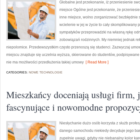
Globalne jest przekonanie, iż przeniesienie s
miejsce Ogólne jest przekonanie, że przeniesi
inne miejsce, wolno zorganizować bezbłędnie 
wcielenie w jej w życie to cały skomplikowany 
sympatyków przeprowadzki na własną rękę odn
zobowiązań rodzinnych. My niemniej jednak r
niepolomice. Przedewszystkim często przenoszą się studenci. Zazwyczaj umo
miejscu znajduje się uczelnia wyższa, skierowane do studentów, podpisywane 
nie ma możliwości przedłużenia takiej umowy
[ Read More ]
CATEGORIES:
NOWE TECHNOLOGIE
Mieszkańcy doceniają usługi firm, 
fascynujące i nowomodne propozyc
Niesłychanie dużo osób korzysta z służb pro
danego samochodu niekiedy decyduje jego barw
zupełnie uwagi, gdyby nie niebanalny kolor k