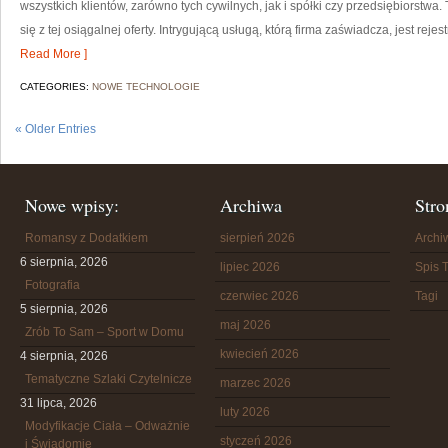
wszystkich klientów, zarówno tych cywilnych, jak i spółki czy przedsiębiorst
się z tej osiągalnej oferty. Intrygującą usługą, którą firma zaświadcza, jest reje
Read More ]
CATEGORIES:
NOWE TECHNOLOGIE
« Older Entries
Nowe wpisy:
Archiwa
Stro
Romansy z Dodatkiem
sierpień 2026
Arch
6 sierpnia, 2026
lipiec 2026
Spis T
Fotografia
czerwiec 2026
Tagi
5 sierpnia, 2026
maj 2026
Zrób To Sam – Sport w Domu
kwiecień 2026
4 sierpnia, 2026
Tematyczne Szlaki Czytelnicze
marzec 2026
31 lipca, 2026
luty 2026
Modyfikacje Ciała – Odważnie
styczeń 2026
i Świadomie