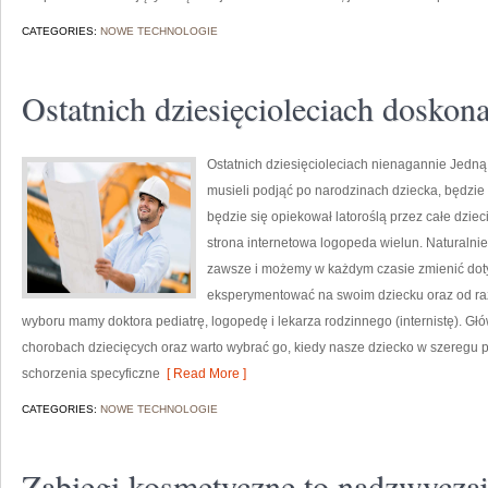
CATEGORIES:
NOWE TECHNOLOGIE
Ostatnich dziesięcioleciach doskona
Ostatnich dziesięcioleciach nienagannie Jedną
musieli podjąć po narodzinach dziecka, będzie 
będzie się opiekował latoroślą przez całe dz
strona internetowa logopeda wielun. Naturalni
zawsze i możemy w każdym czasie zmienić dot
eksperymentować na swoim dziecku oraz od raz
wyboru mamy doktora pediatrę, logopedę i lekarza rodzinnego (internistę). Gł
chorobach dziecięcych oraz warto wybrać go, kiedy nasze dziecko w szeregu p
schorzenia specyficzne
[ Read More ]
CATEGORIES:
NOWE TECHNOLOGIE
Zabiegi kosmetyczne to nadzwyczaj