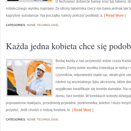
iż fachowiec dobierze barwę oraz typ lakieru, 
ostatecznego wyniku naprawy. Ze strony lakiernika rzecz nie bywa jednak tak ba
kapryśne substancje. Na początku należy położyć podkład, a
[ Read More ]
CATEGORIES:
NOWE TECHNOLOGIE
Każda jedna kobieta chce się podob
Bodaj każdy z nas przywodzi sobie czasy Każda
innym. Damy wiele wysiłku inwestują w ładny i 
czynników, odpowiedni make-up, atrakcyjne ub
istotne są wszelakiego typu akcesoria, które d
wyjątkowo kwalifikuje się torebki damskie. Na 
domu, bez torebki. W torebkach kobiety dźwigaj
poprawienia makijażu, przedmioty prywatne, portmonetka, telefon i dużo innych 
przydać. Jeśli chodzi o rodzaj torebek, to
[ Read More ]
CATEGORIES:
NOWE TECHNOLOGIE