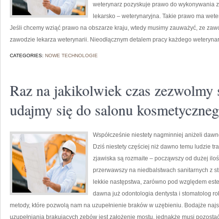
weterynarz pozyskuje prawo do wykonywania z
lekarsko – weterynaryjna. Takie prawo ma wet
Jeśli chcemy wziąć prawo na obszarze kraju, wtedy musimy zauważyć, ze zawód
zawodzie lekarza weterynarii. Nieodłącznym detalem pracy każdego weterynarz
CATEGORIES:
NOWE TECHNOLOGIE
Raz na jakikolwiek czas zezwolmy s
udajmy się do salonu kosmetyczne
Współcześnie niestety nagminniej aniżeli dawn
Dziś niestety częściej niż dawno temu ludzie t
zjawiska są rozmaite – począwszy od dużej ilo
przerwawszy na niedbalstwach sanitarnych z str
lekkie następstwa, zarówno pod względem este
dawna już odontologia dentysta i stomatolog ro
metody, które pozwolą nam na uzupełnienie braków w uzębieniu. Bodajże najs
uzupełniania brakujących zębów jest założenie mostu, jednakże musi pozosta