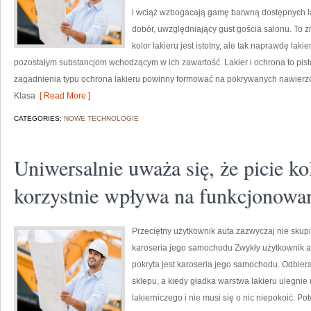
i wciąż wzbogacają gamę barwną dostępnych l
dobór, uwzględniający gust gościa salonu. To zr
kolor lakieru jest istotny, ale tak naprawdę la
pozostałym substancjom wchodzącym w ich zawartość. Lakier i ochrona to pisto
zagadnienia typu ochrona lakieru powinny formować na pokrywanych nawierzch
Klasa
[ Read More ]
CATEGORIES:
NOWE TECHNOLOGIE
Uniwersalnie uważa się, że picie ko
korzystnie wpływa na funkcjonowa
Przeciętny użytkownik auta zazwyczaj nie skupi
karoseria jego samochodu Zwykły użytkownik a
pokryta jest karoseria jego samochodu. Odbier
sklepu, a kiedy gładka warstwa lakieru ulegni
lakierniczego i nie musi się o nic niepokoić. Pot