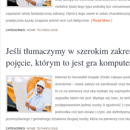
niektóre tytuły tego typu potrafią być niesam
zapewnić wiele fantastycznej zabawy. Oprócz tego same w sobie charakteryzu
praktycznie każdy znajdzie wśród nich coś faktycznie
[ Read More ]
CATEGORIES:
NOWE TECHNOLOGIE
Jeśli tłumaczymy w szerokim zakre
pojęcie, którym to jest gra komput
Internet to niezwykle bogate źródło zakupu po
dziedzinie – wiele zależy od zamiłowań oraz tre
to co na pierwszy rzut oka wydaje się najzupe
wypadku takim nie jest. Wydaje się nam, że widz
postępowaniom jednej osoby. A zgodność z rzecz
jednostka coś tam działa i czyni, ale definitywn
przemyślanego i genialnego działania drugiej osoby, która na pierwszy rzut oka
CATEGORIES:
NOWE TECHNOLOGIE