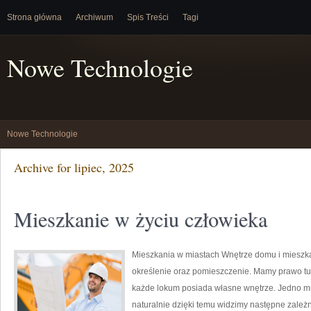
Strona główna
Archiwum
Spis Treści
Tagi
Nowe Technologie
Nowe Technologie
Archive for lipiec, 2025
Mieszkanie w życiu człowieka
Mieszkania w miastach Wnętrze domu i mieszka
określenie oraz pomieszczenie. Mamy prawo tu 
każde lokum posiada własne wnętrze. Jedno mni
naturalnie dzięki temu widzimy następne zale