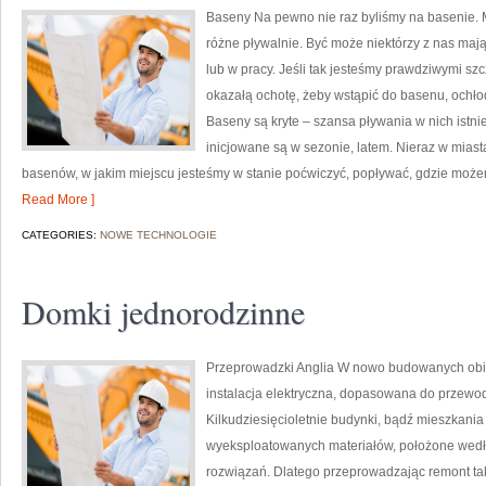
Baseny Na pewno nie raz byliśmy na basenie.
różne pływalnie. Być może niektórzy z nas maj
lub w pracy. Jeśli tak jesteśmy prawdziwymi 
okazałą ochotę, żeby wstąpić do basenu, ochłod
Baseny są kryte – szansa pływania w nich istnie
inicjowane są w sezonie, latem. Nieraz w miasta
basenów, w jakim miejscu jesteśmy w stanie poćwiczyć, popływać, gdzie moż
Read More ]
CATEGORIES:
NOWE TECHNOLOGIE
Domki jednorodzinne
Przeprowadzki Anglia W nowo budowanych obi
instalacja elektryczna, dopasowana do przewod
Kilkudziesięcioletnie budynki, bądź mieszkania
wyeksploatowanych materiałów, położone wedłu
rozwiązań. Dlatego przeprowadzając remont tak