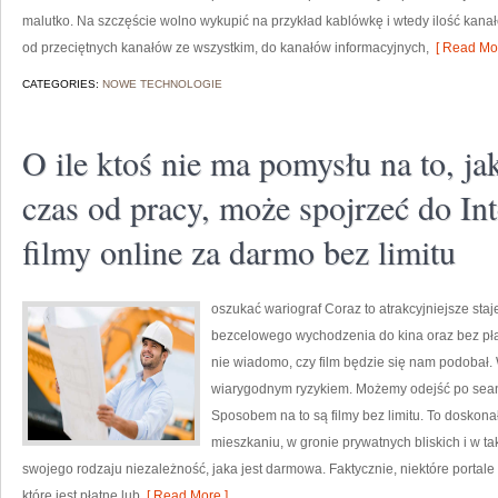
malutko. Na szczęście wolno wykupić na przykład kablówkę i wtedy ilość kanał
od przeciętnych kanałów ze wszystkim, do kanałów informacyjnych,
[ Read Mor
CATEGORIES:
NOWE TECHNOLOGIE
O ile ktoś nie ma pomysłu na to, j
czas od pracy, może spojrzeć do Int
filmy online za darmo bez limitu
oszukać wariograf Coraz to atrakcyjniejsze sta
bezcelowego wychodzenia do kina oraz bez pła
nie wiadomo, czy film będzie się nam podobał. W
wiarygodnym ryzykiem. Możemy odejść po seans
Sposobem na to są filmy bez limitu. To doskona
mieszkaniu, w gronie prywatnych bliskich i w taki
swojego rodzaju niezależność, jaka jest darmowa. Faktycznie, niektóre portale
które jest płatne lub
[ Read More ]