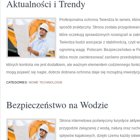
Aktualności i Trendy
Profesjonalna ochrona Twierdza to serwis, któr
sposób praktyczny. Strona została przygotowana
które oczekują sprawdzonych rozwiązań w zak
Twierdza budzi asocjacje z stabilnością, czyli 
ogromną wagę. Polecam: Bezpieczeństwo w Firm
która może zainteresować zarówno przedsiębiorc
których kontrola nie jest dodatkiem, ale ważnym elementem codziennego funk
mogą pojawić się nagle, dobrze dobrana ochrona staje się rozsądną inwestycj
CATEGORIES:
NOWE TECHNOLOGIE
Bezpieczeństwo na Wodzie
Strona internetowa poświęcony turystyce aktywn
przygodzie związanej z wodą, naturą oraz ruch
spływów kajakowych, dzięki czemu każdy odwi