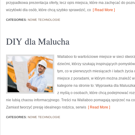
przypadkowa prezentacja oferty, lecz opis miejsca, które ma zachęcać do poz
wizytówki dla osób, które chcą szybko sprawdzić, co
[ Read More ]
CATEGORIES:
NOWE TECHNOLOGIE
DIY dla Malucha
Wallaboo to wartościowe miejsce w sieci stwor
dziećmi, którzy szukają inspirujących pomysłó
tym, co w pierwszych miesiącach i latach życia
miejsce z poradami, w którym można znaleźć 
kategorie na stronie to: Wyprawka dla Maluszka
z myślą o osobach, które chcą podejmować roz
nie lubią chaosu informacyjnego. Treści na Wallaboo pomagają spojrzeć na cod
Zamiast tworzyć presję idealnego rodzica, serwis
[ Read More ]
CATEGORIES:
NOWE TECHNOLOGIE