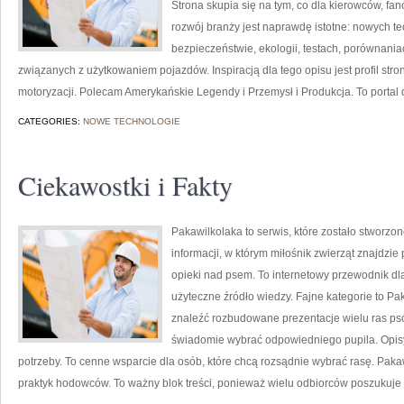
Strona skupia się na tym, co dla kierowców, f
rozwój branży jest naprawdę istotne: nowych t
bezpieczeństwie, ekologii, testach, porównani
związanych z użytkowaniem pojazdów. Inspiracją dla tego opisu jest profil stro
motoryzacji. Polecam Amerykańskie Legendy i Przemysł i Produkcja. To portal d
CATEGORIES:
NOWE TECHNOLOGIE
Ciekawostki i Fakty
Pakawilkolaka to serwis, które zostało stworzo
informacji, w którym miłośnik zwierząt znajdzi
opieki nad psem. To internetowy przewodnik dla
użyteczne źródło wiedzy. Fajne kategorie to Pa
znaleźć rozbudowane prezentacje wielu ras ps
świadomie wybrać odpowiedniego pupila. Opisy
potrzeby. To cenne wsparcie dla osób, które chcą rozsądnie wybrać rasę. Pak
praktyk hodowców. To ważny blok treści, ponieważ wielu odbiorców poszukuje 