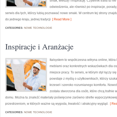
smak, wiedzę i inspirację. Czytelnik trafia tu n
odwiedzenia, ale również po inspiracje, porady,
serwis dla tych, którzy lubią poznawać nowe smaki. W centrum tej strony znajd
do jednego kraju, jednej tradycji
[ Read More ]
CATEGORIES:
NOWE TECHNOLOGIE
Inspiracje i Aranżacje
Italsystem to współczesna witryna online, która
meblami oraz konkretnych wskazówkach dla osó
miejsce pracy. To serwis, w którym styl łączy si
powstaje z myślą o użytkownikach, którzy szu
krzeseł i szeroko rozumianego komfortu. Nowości
została stworzona dla osób, które chcą trafnie 
domu. Można tu znaleźć materiały poświęcone zarówno strefie wypoczynkowej, j
przestrzeniom, w których ważne są wygoda, trwałość i atrakcyjny wygląd.
[ Rea
CATEGORIES:
NOWE TECHNOLOGIE