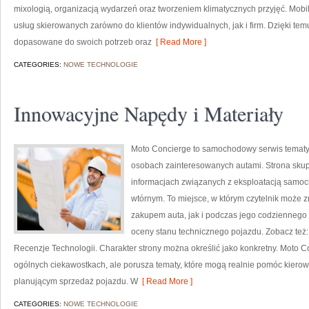
mixologią, organizacją wydarzeń oraz tworzeniem klimatycznych przyjęć. Mobi
usług skierowanych zarówno do klientów indywidualnych, jak i firm. Dzięki t
dopasowane do swoich potrzeb oraz
[ Read More ]
CATEGORIES:
NOWE TECHNOLOGIE
Innowacyjne Napędy i Materiały
Moto Concierge to samochodowy serwis tematyc
osobach zainteresowanych autami. Strona skup
informacjach związanych z eksploatacją samoc
wtórnym. To miejsce, w którym czytelnik może 
zakupem auta, jak i podczas jego codziennego
oceny stanu technicznego pojazdu. Zobacz też
Recenzje Technologii. Charakter strony można określić jako konkretny. Moto C
ogólnych ciekawostkach, ale porusza tematy, które mogą realnie pomóc kie
planującym sprzedaż pojazdu. W
[ Read More ]
CATEGORIES:
NOWE TECHNOLOGIE