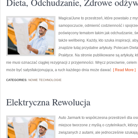
Dieta, Odchudzanie, Zdrowe odżyw
MagicalJune to przestrzeń, które powstało z my
samopoczucie, odmienić codzienność i spojrze
poświęcony tematom takim jak odchudzanie, św
także wellbeing. Każdy, kto szuka inspiracji, aby 
znajdzie tutaj przydatne artykuły. Polecam Die
Praktyce. Na stronie publikowane są artykuły, 
nie musi oznaczać ciągłej rezygnacji z przyjemności. Wręcz przeciwnie, celem
może być satysfakcjonująca, a ruch każdego dnia może dawać
[ Read More ]
CATEGORIES:
NOWE TECHNOLOGIE
Elektryczna Rewolucja
Auto Jarmark to współczesna przestrzeń dla osób
miejsce tworzone z myślą o czytelnikach, któr
związanych z autami, ale jednocześnie szukają 