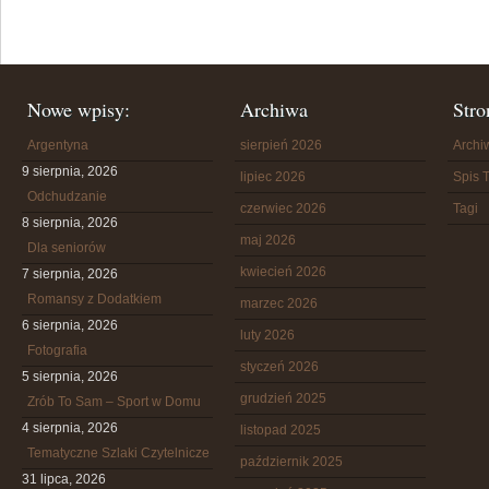
Nowe wpisy:
Archiwa
Stro
Argentyna
sierpień 2026
Arch
9 sierpnia, 2026
lipiec 2026
Spis T
Odchudzanie
czerwiec 2026
Tagi
8 sierpnia, 2026
maj 2026
Dla seniorów
kwiecień 2026
7 sierpnia, 2026
Romansy z Dodatkiem
marzec 2026
6 sierpnia, 2026
luty 2026
Fotografia
styczeń 2026
5 sierpnia, 2026
grudzień 2025
Zrób To Sam – Sport w Domu
4 sierpnia, 2026
listopad 2025
Tematyczne Szlaki Czytelnicze
październik 2025
31 lipca, 2026