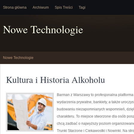
Strona główna
Archiwum
Spis Treści
Tagi
Nowe Technologie
Nowe Technologie
Kultura i Historia Alkoholu
Barman z Warszawy to profesjonalna platforma 
wydarzenia prywatne, bankiety, a także uroczys
budowaniu niezapomnianych wspomnień, dzięk
charakteru. To miejsce stworzone dla osób pos
chcą zadbać o najwyższy poziom organizowane
Trunki Starzone i Ciekawostki i Nowinki. Na s