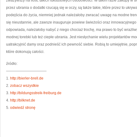
zważywszy na ilość takich luksusowych osobowości. W takim razie zakupy w siec
przez ubrania o dodatki rzucają się w oczy, są także takie, które przez to ukryw
podejścia do życia, niemniej jednak należałoby zwracać uwagę na modne tren
się nieustannie, ale zawsze inauguruje powiew świeżości oraz innowacyjnego s
odpowiada, należałoby nabyć z niego chociaż trochę, ma prawo to być wrażliwy
modnej torebki lub też ciepłe ubrania. Jest niesłychanie wielu projektantów mo
uatrakcyjnić damy oraz podnieść ich pewność siebie. Robią to umiejętnie, poprz
które dokonują całości.
źródło:
———————————
1.
http://bierler-brell.de
2.
zobacz wszystkie
3.
http://bildungsstreik-freiburg.de
4.
http://bilknet.de
5.
odwiedź stronę