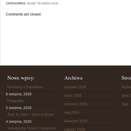
CATEGORIES:
NOWE TECHNOLOGIE
Comments are closed.
Nowe wpisy:
Archiwa
Stro
Romansy z Dodatkiem
sierpień 2026
Arch
6 sierpnia, 2026
lipiec 2026
Spis T
Fotografia
czerwiec 2026
Tagi
5 sierpnia, 2026
maj 2026
Zrób To Sam – Sport w Domu
kwiecień 2026
4 sierpnia, 2026
Tematyczne Szlaki Czytelnicze
marzec 2026