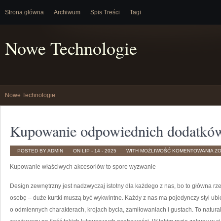
Strona główna
Archiwum
Spis Treści
Tagi
Nowe Technologie
Nowe Technologie
Kupowanie odpowiednich dodatków
KU
POSTED BY ADMIN
ON LIP - 14 - 2025
WITH
MOŻLIWOŚĆ KOMENTOWANIA
Z
OD
D
Kupowanie właściwych akcesoriów to spore wyzwanie
TO
DU
WY
Design zewnętrzny jest nadzwyczaj istotny dla każdego z nas, bo to główna rz
osobę – duże kurtki muszą być wykwintne. Każdy z nas ma pojedynczy styl ubie
o odmiennych charakterach, krojach bycia, zamiłowaniach i gustach. To naturaln