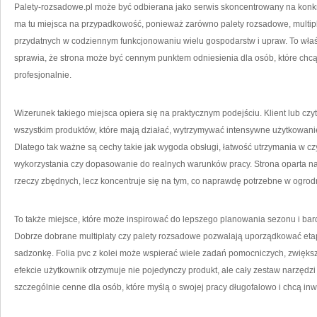
Palety-rozsadowe.pl może być odbierana jako serwis skoncentrowany na konkr
ma tu miejsca na przypadkowość, ponieważ zarówno palety rozsadowe, multiplat
przydatnych w codziennym funkcjonowaniu wielu gospodarstw i upraw. To właśn
sprawia, że strona może być cennym punktem odniesienia dla osób, które chcą d
profesjonalnie.
Wizerunek takiego miejsca opiera się na praktycznym podejściu. Klient lub czyt
wszystkim produktów, które mają działać, wytrzymywać intensywne użytkowani
Dlatego tak ważne są cechy takie jak wygoda obsługi, łatwość utrzymania w cz
wykorzystania czy dopasowanie do realnych warunków pracy. Strona oparta na t
rzeczy zbędnych, lecz koncentruje się na tym, co naprawdę potrzebne w ogrodni
To także miejsce, które może inspirować do lepszego planowania sezonu i b
Dobrze dobrane multiplaty czy palety rozsadowe pozwalają uporządkować eta
sadzonkę. Folia pvc z kolei może wspierać wiele zadań pomocniczych, zwiększ
efekcie użytkownik otrzymuje nie pojedynczy produkt, ale cały zestaw narzędzi
szczególnie cenne dla osób, które myślą o swojej pracy długofalowo i chcą i