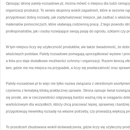
Opisując stronę palety-rozsadowe.pl, można mówić o miejscu dla ludzi ceniąc
organizacji produkcji. To serwis skupiony wokół zagadnień, które w sezonie o
przygotować dobrą rozsadę, jak zoptymalizować miejsce, jak zadbać o właściwe 
materiałów pomocniczych, które ułatwiają codzienną pracę. Z tego powodu s
profesjonalistów, jak i osoby rozwijające swoją pasję do ogrodu, szklarni czy p
W tym miejscu liczy się użyteczność produktów, ale także świadomość, że do
właściwych podstaw. Palety rozsadowe pomagają uporządkować wysiew i produ
a folia pcv daje dodatkowe możliwości ochrony i organizacji. Razem tworzą ofer
tam, gdzie nie ma miejsca na przypadek, a liczy się powtarzalność oraz spraw
Palety-rozsadowe.pl to więc nie tylko nazwa związana z określonym asortyme
czynienia z tematyką bliską praktycznej uprawie. Strona opisuje świat rozwią
się proste, ale w rzeczywistości odgrywają bardzo ważną rolę w osiąganiu dobr
wartościowym dla wszystkich, którzy chcą pracować lepiej, sprawniej i bardziej
przygotowują niewielką rozsadę na własne potrzeby, czy prowadzą większą pr
To przestrzeń zbudowana wokół doświadczenia, gdzie liczy się użyteczny prod