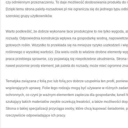
czy odmiennym przeznaczeniu. To daje możliwość dostosowania produktu do
Dzięki temu strona palety-rozsadowe.pl nie ogranicza się do jednego typu odb
szerokiej grupy użytkowników.
Warto podkreślić, że dobrze wykonane tace produkcyjne to nie tylko wygoda, al
rozsady. Odpowiednia konstrukcja wpływa na gospodarkę wodną, napowietrze
gotowych roślin. Wszystko to przekłada się na mniejsze ryzyko uszkodzeń i wi
roślinnego o wysokiej wartości. Dla wielu osób to właśnie drobne elementy w
praca przebiega sprawnie, czy pojawiają się niepotrzebne utrudnienia. Strona
nawet pozornie prosty element, jak paleta do rozsady, może mieć ogromne z
Tematyka związana z folią pvc lub folią pcv dobrze uzupełnia ten profil, ponie
wspierających uprawę. Folie tego rodzaju mogą być używane w różnych zadan
ochronnych, co czyni je ważnym elementem zaplecza dla gospodarstw, tuneli fo
szukający takich materiałów zwykle oczekują trwałości, a także możliwości dop
Strona o takiej specjalizacji przyciąga osoby, które chcą kupować świadomie,
rzeczywiście odpowiadające ich pracy.