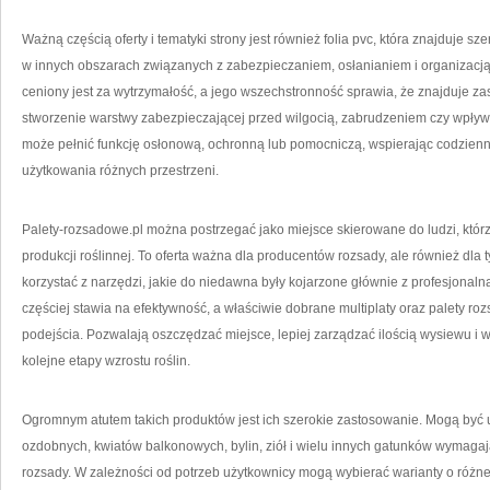
Ważną częścią oferty i tematyki strony jest również folia pvc, która znajduje s
w innych obszarach związanych z zabezpieczaniem, osłanianiem i organizacją 
ceniony jest za wytrzymałość, a jego wszechstronność sprawia, że znajduje zas
stworzenie warstwy zabezpieczającej przed wilgocią, zabrudzeniem czy wpływ
może pełnić funkcję osłonową, ochronną lub pomocniczą, wspierając codzienną
użytkowania różnych przestrzeni.
Palety-rozsadowe.pl można postrzegać jako miejsce skierowane do ludzi, któ
produkcji roślinnej. To oferta ważna dla producentów rozsady, ale również dla
korzystać z narzędzi, jakie do niedawna były kojarzone głównie z profesjonal
częściej stawia na efektywność, a właściwie dobrane multiplaty oraz palety r
podejścia. Pozwalają oszczędzać miejsce, lepiej zarządzać ilością wysiewu 
kolejne etapy wzrostu roślin.
Ogromnym atutem takich produktów jest ich szerokie zastosowanie. Mogą być 
ozdobnych, kwiatów balkonowych, bylin, ziół i wielu innych gatunków wymaga
rozsady. W zależności od potrzeb użytkownicy mogą wybierać warianty o różnej