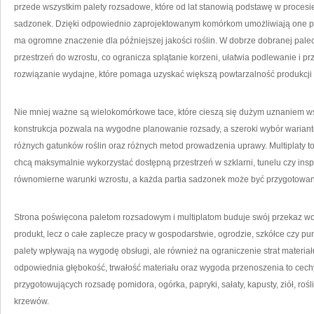
przede wszystkim palety rozsadowe, które od lat stanowią podstawę w procesi
sadzonek. Dzięki odpowiednio zaprojektowanym komórkom umożliwiają one p
ma ogromne znaczenie dla późniejszej jakości roślin. W dobrze dobranej pal
przestrzeń do wzrostu, co ogranicza splątanie korzeni, ułatwia podlewanie i p
rozwiązanie wydajne, które pomaga uzyskać większą powtarzalność produkcji i
Nie mniej ważne są wielokomórkowe tace, które cieszą się dużym uznaniem wśr
konstrukcja pozwala na wygodne planowanie rozsady, a szeroki wybór warian
różnych gatunków roślin oraz różnych metod prowadzenia uprawy. Multiplaty to p
chcą maksymalnie wykorzystać dostępną przestrzeń w szklarni, tunelu czy inspe
równomierne warunki wzrostu, a każda partia sadzonek może być przygotowan
Strona poświęcona paletom rozsadowym i multiplatom buduje swój przekaz wok
produkt, lecz o całe zaplecze pracy w gospodarstwie, ogrodzie, szkółce czy p
palety wpływają na wygodę obsługi, ale również na ograniczenie strat materia
odpowiednia głębokość, trwałość materiału oraz wygoda przenoszenia to cechy
przygotowujących rozsadę pomidora, ogórka, papryki, sałaty, kapusty, ziół, ro
krzewów.