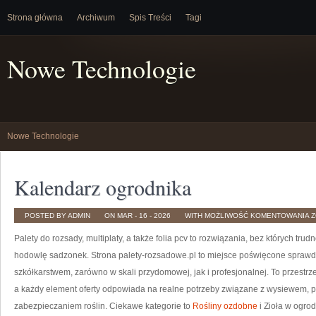
Strona główna
Archiwum
Spis Treści
Tagi
Nowe Technologie
Nowe Technologie
Kalendarz ogrodnika
K
POSTED BY ADMIN
ON MAR - 16 - 2026
WITH
MOŻLIWOŚĆ KOMENTOWANIA
Z
O
Palety do rozsady, multiplaty, a także folia pcv to rozwiązania, bez których t
hodowlę sadzonek. Strona palety-rozsadowe.pl to miejsce poświęcone spraw
szkółkarstwem, zarówno w skali przydomowej, jak i profesjonalnej. To przestrze
a każdy element oferty odpowiada na realne potrzeby związane z wysiewem, 
zabezpieczaniem roślin. Ciekawe kategorie to
Rośliny ozdobne
i Zioła w ogro