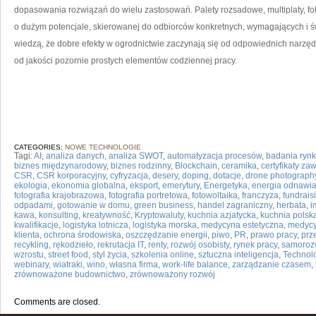
dopasowania rozwiązań do wielu zastosowań. Palety rozsadowe, multiplaty, folia
o dużym potencjale, skierowanej do odbiorców konkretnych, wymagających i świ
wiedzą, że dobre efekty w ogrodnictwie zaczynają się od odpowiednich narzęd
od jakości pozornie prostych elementów codziennej pracy.
CATEGORIES:
NOWE TECHNOLOGIE
Tagi:
AI
,
analiza danych
,
analiza SWOT
,
automatyzacja procesów
,
badania ryn
biznes międzynarodowy
,
biznes rodzinny
,
Blockchain
,
ceramika
,
certyfikaty z
CSR
,
CSR korporacyjny
,
cyfryzacja
,
desery
,
doping
,
dotacje
,
drone photograph
ekologia
,
ekonomia globalna
,
eksport
,
emerytury
,
Energetyka
,
energia odnawia
fotografia krajobrazowa
,
fotografia portretowa
,
fotowoltaika
,
franczyza
,
fundrais
odpadami
,
gotowanie w domu
,
green business
,
handel zagraniczny
,
herbata
,
i
kawa
,
konsulting
,
kreatywność
,
Kryptowaluty
,
kuchnia azjatycka
,
kuchnia polsk
kwalifikacje
,
logistyka lotnicza
,
logistyka morska
,
medycyna estetyczna
,
medycy
klienta
,
ochrona środowiska
,
oszczędzanie energii
,
piwo
,
PR
,
prawo pracy
,
prz
recykling
,
rękodzieło
,
rekrutacja IT
,
renty
,
rozwój osobisty
,
rynek pracy
,
samoroz
wzrostu
,
street food
,
styl życia
,
szkolenia online
,
sztuczna inteligencja
,
Technol
webinary
,
wiatraki
,
wino
,
własna firma
,
work-life balance
,
zarządzanie czasem
,
zrównoważone budownictwo
,
zrównoważony rozwój
Comments are closed.