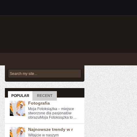
POPULAR
RECENT
Fotografia
Moja Fotoksiążka – miejsce
stworzone dla pasjonatów
obrazuMoja Fotoksiążka to ...
Najnowsze trendy w r
Witajcie w naszym