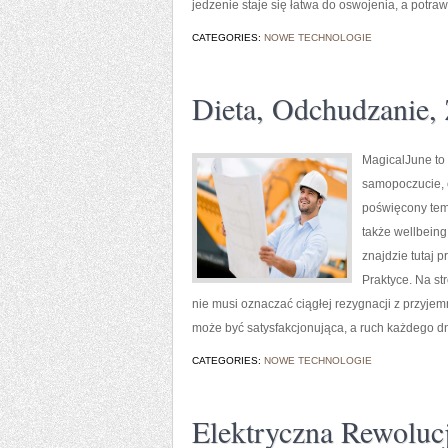
jedzenie staje się łatwa do oswojenia, a potr
CATEGORIES:
NOWE TECHNOLOGIE
Dieta, Odchudzanie,
MagicalJune to 
samopoczucie, 
poświęcony tem
także wellbeing.
znajdzie tutaj 
Praktyce. Na st
nie musi oznaczać ciągłej rezygnacji z przyje
może być satysfakcjonująca, a ruch każdego 
CATEGORIES:
NOWE TECHNOLOGIE
Elektryczna Rewoluc