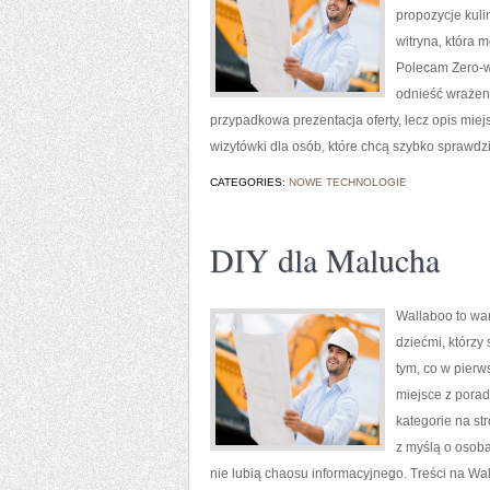
propozycje kuli
witryna, która
Polecam Zero-w
odnieść wrażeni
przypadkowa prezentacja oferty, lecz opis mie
wizytówki dla osób, które chcą szybko sprawdzi
CATEGORIES:
NOWE TECHNOLOGIE
DIY dla Malucha
Wallaboo to war
dziećmi, którzy
tym, co w pierw
miejsce z pora
kategorie na st
z myślą o osob
nie lubią chaosu informacyjnego. Treści na Wa