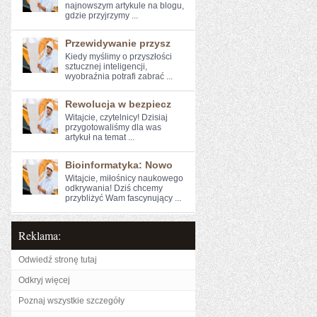
⁣najnowszym artykule na blogu,
gdzie przyjrzymy ...
Przewidywanie przysz
Kiedy myślimy o ​przyszłości
sztucznej inteligencji,
wyobraźnia potrafi zabrać ...
Rewolucja w bezpiecz
Witajcie, czytelnicy! Dzisiaj⁣
przygotowaliśmy dla⁤ was
artykuł na temat ...
Bioinformatyka: Nowo
Witajcie, miłośnicy‌ naukowego⁣
odkrywania! Dziś⁢ chcemy
przybliżyć Wam fascynujący ...
Reklama:
Odwiedź stronę tutaj
Odkryj więcej
Poznaj wszystkie szczegóły