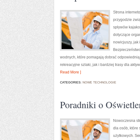
Strona internet
przygodzie zwią
spływów kajako
dotyczące orga
nowicjuszy, jak
Bezpieczeństwo
wodnych, które pomagają dobrać odpowiednią 
rekreacyjne szlaki, jak i bardziej trasy dla ak
Read More ]
CATEGORIES:
NOWE TECHNOLOGIE
Poradniki o Oświetle
Nowoczesna str
dla osób, które
użytkowych. Se