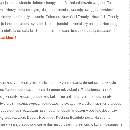
jąc jak odpowiednio dobrane lampy potrafią zmienić każde wnętrze. To
tych, którzy cenią estetykę, ale jednocześnie zwracają uwagę na trwałość
zienny komfort użytkowania. Polecam: Nowości i Trendy i Nowości i Trendy.
 lamp do salonu, sypialni, kuchni, jadalni, łazienki czy pokoju dziecięcego.
odejścia do światła, dlatego prezentowane treści pomagają dopasować
ead More ]
przestrzeń, które zostało stworzone z zamiłowania do gotowania w stylu
emyślanego podejścia do codziennego odżywiania. To platforma, na której
się z praktycznością, a pomysły kulinarne pokazują, że jadłospis oparty na
być urozmaicona, świeża i jednocześnie sycąca. To źródło inspiracji dla osób,
 codziennych rozwiązań na śniadanie, obiad, wieczorny posiłek, deser czy
kę. Zobacz także Desery Roślinne i Kuchnia Bezglutenowa. Na stronie
 usprawniają przygotowywanie dań na co dzień. To serwis, w którym bezmięsne