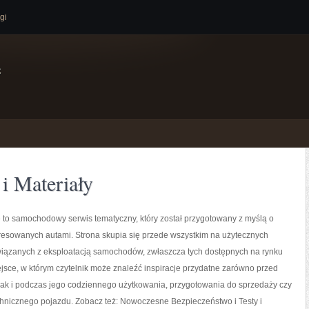
gi
e
i Materiały
 to samochodowy serwis tematyczny, który został przygotowany z myślą o
resowanych autami. Strona skupia się przede wszystkim na użytecznych
wiązanych z eksploatacją samochodów, zwłaszcza tych dostępnych na rynku
jsce, w którym czytelnik może znaleźć inspiracje przydatne zarówno przed
jak i podczas jego codziennego użytkowania, przygotowania do sprzedaży czy
chnicznego pojazdu. Zobacz też: Nowoczesne Bezpieczeństwo i Testy i