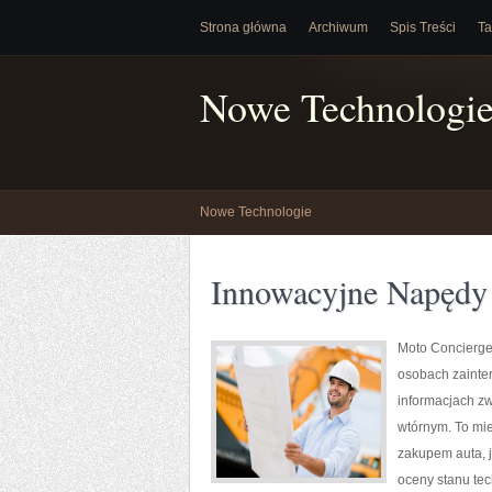
Strona główna
Archiwum
Spis Treści
Ta
Nowe Technologi
Nowe Technologie
Innowacyjne Napędy 
Moto Concierge
osobach zainte
informacjach z
wtórnym. To mie
zakupem auta, 
oceny stanu te