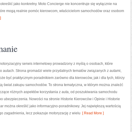
określić jako konkretny. Moto Concierge nie koncentruje się wyłącznie na
 które mogą realnie pomóc kierowcom, właścicielom samochodów oraz osobom
]
manie
otoryzacyjny serwis internetowy prowadzony z myślą o osobach, które
o autach. Strona gromadzi wiele przydatnych tematów związanych z autami,
że być praktycznym poradnikiem zarówno dla kierowców, jak i dla tych, którzy
ają świat zakupu samochodów. To strona tematyczna, w którym można znaleźć
czące różnych aspektów korzystania z auta, od poszukiwania samochodu
 ubezpieczenia. Nowości na stronie Historie Kierowców i Opinie i Historie
ar można określić jako informacyjno-poradnikowy. Jej największą wartością
ego zagadnienia, lecz pokazuje motoryzację z wielu
[ Read More ]