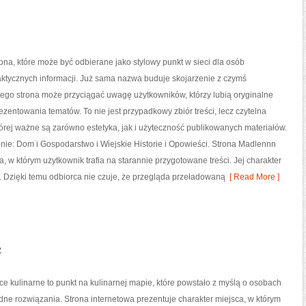
ona, które może być odbierane jako stylowy punkt w sieci dla osób
ktycznych informacji. Już sama nazwa buduje skojarzenie z czymś
tego strona może przyciągać uwagę użytkowników, którzy lubią oryginalne
ezentowania tematów. To nie jest przypadkowy zbiór treści, lecz czytelna
tórej ważne są zarówno estetyka, jak i użyteczność publikowanych materiałów.
nie: Dom i Gospodarstwo i Wiejskie Historie i Opowieści. Strona Madlennn
 w którym użytkownik trafia na starannie przygotowane treści. Jej charakter
y. Dzięki temu odbiorca nie czuje, że przegląda przeładowaną
[ Read More ]
e
ce kulinarne to punkt na kulinarnej mapie, które powstało z myślą o osobach
ne rozwiązania. Strona internetowa prezentuje charakter miejsca, w którym