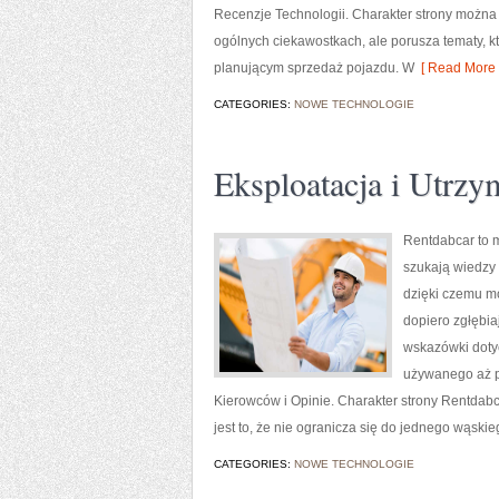
Recenzje Technologii. Charakter strony można 
ogólnych ciekawostkach, ale porusza tematy,
planującym sprzedaż pojazdu. W
[ Read More 
CATEGORIES:
NOWE TECHNOLOGIE
Eksploatacja i Utrzy
Rentdabcar to m
szukają wiedzy 
dzięki czemu mo
dopiero zgłębi
wskazówki doty
używanego aż po
Kierowców i Opinie. Charakter strony Rentdabc
jest to, że nie ogranicza się do jednego wąski
CATEGORIES:
NOWE TECHNOLOGIE