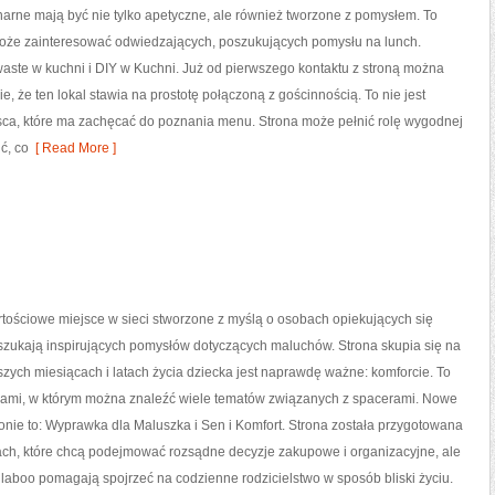
narne mają być nie tylko apetyczne, ale również tworzone z pomysłem. To
 może zainteresować odwiedzających, poszukujących pomysłu na lunch.
aste w kuchni i DIY w Kuchni. Już od pierwszego kontaktu z stroną można
e, że ten lokal stawia na prostotę połączoną z gościnnością. To nie jest
jsca, które ma zachęcać do poznania menu. Strona może pełnić rolę wygodnej
ć, co
[ Read More ]
tościowe miejsce w sieci stworzone z myślą o osobach opiekujących się
 szukają inspirujących pomysłów dotyczących maluchów. Strona skupia się na
szych miesiącach i latach życia dziecka jest naprawdę ważne: komforcie. To
dami, w którym można znaleźć wiele tematów związanych z spacerami. Nowe
ronie to: Wyprawka dla Maluszka i Sen i Komfort. Strona została przygotowana
ach, które chcą podejmować rozsądne decyzje zakupowe i organizacyjne, ale
llaboo pomagają spojrzeć na codzienne rodzicielstwo w sposób bliski życiu.