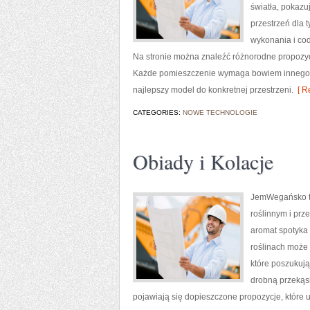
światła, pokazu
przestrzeń dla 
wykonania i cod
Na stronie można znaleźć różnorodne propozycje
Każde pomieszczenie wymaga bowiem innego p
najlepszy model do konkretnej przestrzeni.
[ R
CATEGORIES:
NOWE TECHNOLOGIE
Obiady i Kolacje
JemWegańsko to 
roślinnym i prz
aromat spotyka 
roślinach może 
które poszukują
drobną przekąs
pojawiają się dopieszczone propozycje, które