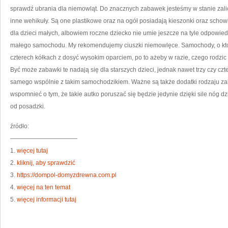
sprawdź ubrania dla niemowląt. Do znacznych zabawek jesteśmy w stanie za
inne wehikuły. Są one plastikowe oraz na ogół posiadają kieszonki oraz schow
dla dzieci małych, albowiem roczne dziecko nie umie jeszcze na tyle odpowied
małego samochodu. My rekomendujemy ciuszki niemowlęce. Samochody, o któ
czterech kółkach z dosyć wysokim oparciem, po to ażeby w razie, czego rodzic 
Być może zabawki te nadają się dla starszych dzieci, jednak nawet trzy czy cz
samego wspólnie z takim samochodzikiem. Ważne są także dodatki rodzaju z
wspomnieć o tym, że takie autko poruszać się będzie jedynie dzięki sile nóg d
od posadzki.
źródło:
———————————
1.
więcej tutaj
2.
kliknij, aby sprawdzić
3.
https://dompol-domyzdrewna.com.pl
4.
więcej na ten temat
5.
więcej informacji tutaj