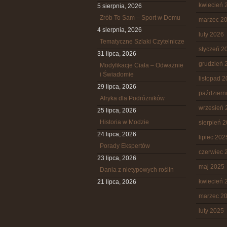
kwiecień 
5 sierpnia, 2026
Zrób To Sam – Sport w Domu
marzec 2
4 sierpnia, 2026
luty 2026
Tematyczne Szlaki Czytelnicze
styczeń 2
31 lipca, 2026
grudzień 
Modyfikacje Ciała – Odważnie
i Świadomie
listopad 
29 lipca, 2026
październ
Afryka dla Podróżników
wrzesień 
25 lipca, 2026
Historia w Modzie
sierpień 
24 lipca, 2026
lipiec 202
Porady Ekspertów
czerwiec 
23 lipca, 2026
maj 2025
Dania z nietypowych roślin
kwiecień 
21 lipca, 2026
marzec 2
luty 2025