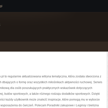
gi
e
pl to regularnie aktualizowana witryna tematyczna, która została stworzona z
 dbających o formę oraz wszystkich miłośnikach aktywności ruchowej. Serwis
adnikową dla osób poszukujących praktycznych wskazówek dotyczących
ej, butów sportowych, a także różnego rodzaju dodatków sportowych. Dzięki
reści każdy użytkownik może znaleźć inspiracje, które pomogą mu w wyborze
wyposażenia do ćwiczeń. Polecam Poradniki zakupowe i Leginsy i bielizna