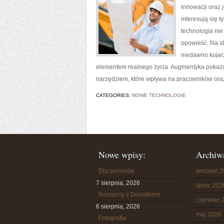
innowacji oraz 
interesują się 
technologia nie
opowieść. Na s
niedawno kojarz
elementem realnego życia. Augmentyka pokazuje,
narzędziem, które wpływa na pracowników oraz
CATEGORIES:
NOWE TECHNOLOGIE
Nowe wpisy:
Archiw
Dla seniorów
sierpień 
7 sierpnia, 2026
lipiec 202
Romansy z Dodatkiem
czerwiec 
6 sierpnia, 2026
maj 2026
Fotografia