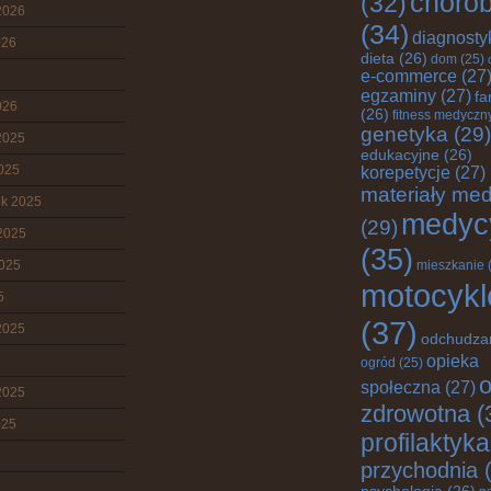
choro
(32)
2026
(34)
diagnosty
026
dieta
(26)
dom
(25)
e-commerce
(27
egzaminy
(27)
fa
026
(26)
fitness medyczn
genetyka
(29)
2025
edukacyjne
(26)
2025
korepetycje
(27)
materiały me
ik 2025
medyc
(29)
2025
(35)
2025
mieszkanie
motocykl
5
(37)
2025
odchudza
opieka
ogród
(25)
o
społeczna
(27)
2025
zdrowotna
(
025
profilaktyka
przychodnia
(