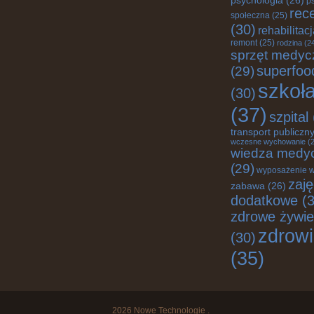
psychologia
(26)
p
rec
społeczna
(25)
(30)
rehabilitac
remont
(25)
rodzina
(2
sprzęt medyc
superfoo
(29)
szkoł
(30)
(37)
szpital
transport publiczn
wczesne wychowanie
(2
wiedza medy
(29)
wyposażenie w
zaję
zabawa
(26)
dodatkowe
(3
zdrowe żywie
zdrow
(30)
(35)
2026
Nowe Technologie
.