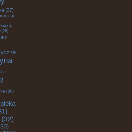
by
ka
(27)
dzieci
(24)
)
rmacja
y
(25)
gry
dyczne
yna
(25)
e
nie
(26)
pieka
31)
(32)
30)