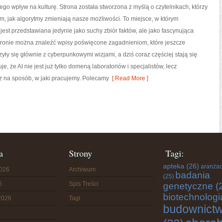
jego wpływ na kulturę. Strona została stworzona z myślą o czytelnikach, którzy
tym, jak algorytmy zmieniają nasze możliwości. To miejsce, w którym
 jest przedstawiana jedynie jako suchy zbiór faktów, ale jako fascynująca
tronie można znaleźć wpisy poświęcone zagadnieniom, które jeszcze
yły się głównie z cyberpunkowymi wizjami, a dziś coraz częściej stają się
 że AI nie jest już tylko domeną laboratoriów i specjalistów, lecz
 na sposób, w jaki pracujemy. Polecamy
[ Read More ]
a
Strony
Tagi:
apteka
(26)
aranżac
2026
Archiwum
badania
(25)
6
Spis Treści
genetyczne
(
biotechnologi
2026
Tagi
budownict