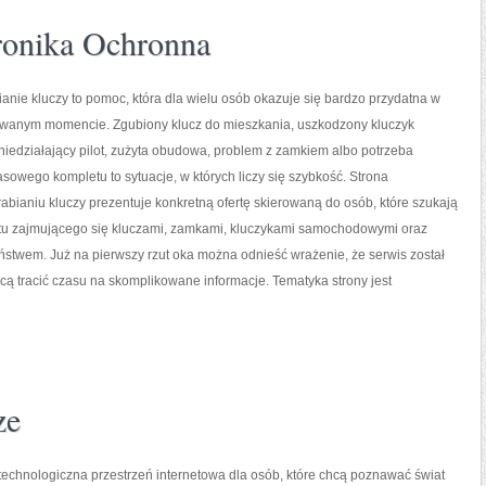
tronika Ochronna
nie kluczy to pomoc, która dla wielu osób okazuje się bardzo przydatna w
iwanym momencie. Zgubiony klucz do mieszkania, uszkodzony kluczyk
iedziałający pilot, zużyta obudowa, problem z zamkiem albo potrzeba
owego kompletu to sytuacje, w których liczy się szybkość. Strona
bianiu kluczy prezentuje konkretną ofertę skierowaną do osób, które szukają
tu zajmującego się kluczami, zamkami, kluczykami samochodowymi oraz
twem. Już na pierwszy rzut oka można odnieść wrażenie, że serwis został
hcą tracić czasu na skomplikowane informacje. Tematyka strony jest
ze
echnologiczna przestrzeń internetowa dla osób, które chcą poznawać świat