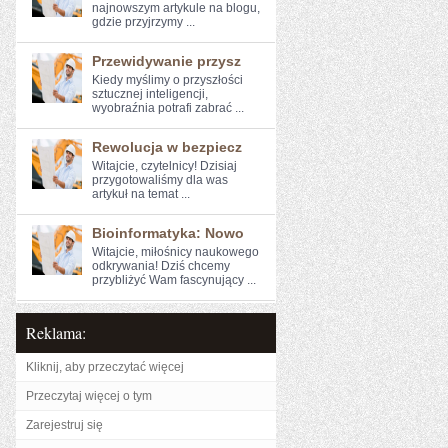
⁣najnowszym artykule na blogu,
gdzie przyjrzymy ...
Przewidywanie przysz
Kiedy myślimy o ​przyszłości
sztucznej inteligencji,
wyobraźnia potrafi zabrać ...
Rewolucja w bezpiecz
Witajcie, czytelnicy! Dzisiaj⁣
przygotowaliśmy dla⁤ was
artykuł na temat ...
Bioinformatyka: Nowo
Witajcie, miłośnicy‌ naukowego⁣
odkrywania! Dziś⁢ chcemy
przybliżyć Wam fascynujący ...
Reklama:
Kliknij, aby przeczytać więcej
Przeczytaj więcej o tym
Zarejestruj się