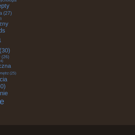
sychologia
epty
ja
(27)
4)
zny
ds
a
(30)
y
(26)
4)
czna
nętrz
(25)
cia
0)
nie
ie