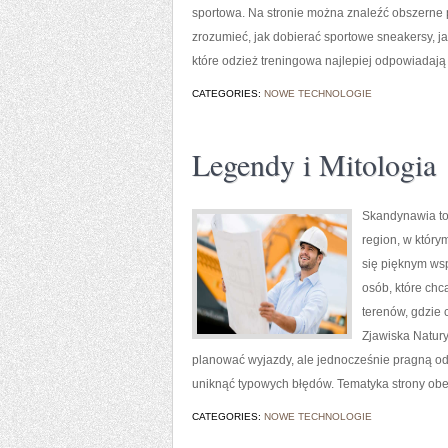
sportowa. Na stronie można znaleźć obszerne 
zrozumieć, jak dobierać sportowe sneakersy, 
które odzież treningowa najlepiej odpowiadaj
CATEGORIES:
NOWE TECHNOLOGIE
Legendy i Mitologia
Skandynawia to 
region, w który
się pięknym wsp
osób, które chcą
terenów, gdzie 
Zjawiska Natury
planować wyjazdy, ale jednocześnie pragną odk
uniknąć typowych błędów. Tematyka strony ob
CATEGORIES:
NOWE TECHNOLOGIE