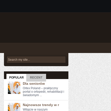
POPULAR
RECENT
Dla seniorów
Ortex Poland – praktyczny
portal o ortopedii, rehabilitacji i
świadomym ...
Najnowsze trendy w r
Witajcie w naszym