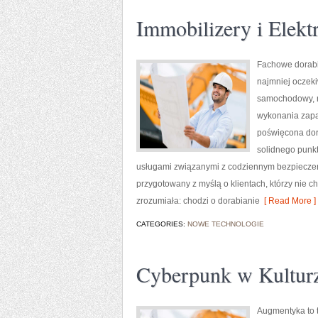
Immobilizery i Elek
Fachowe dorabia
najmniej oczek
samochodowy, n
wykonania zapas
poświęcona dora
solidnego punk
usługami związanymi z codziennym bezpieczeńs
przygotowany z myślą o klientach, którzy nie c
zrozumiała: chodzi o dorabianie
[ Read More ]
CATEGORIES:
NOWE TECHNOLOGIE
Cyberpunk w Kultur
Augmentyka to t