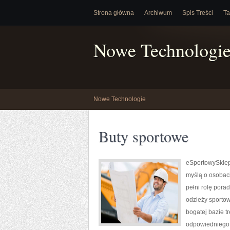
Strona główna
Archiwum
Spis Treści
Ta
Nowe Technologi
Nowe Technologie
Buty sportowe
eSportowySklep.
myślą o osobach
pełni rolę por
odzieży sportow
bogatej bazie t
odpowiedniego 