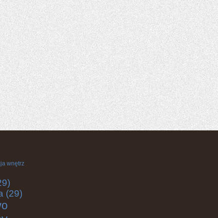
ja wnętrz
29)
a
(29)
wo