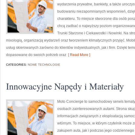
wydarzenia prywatne, bankiety, a także uroczys
budowaniu niezapomnianych wspomnień, dzięk
charakteru. To miejsce stworzone dla osób pos
chcą zadbać o najwyższy poziom organizowane
Trunki Starzone i Ciekawostki i Nowinki. Na s
mixologią, organizacją wydarzeń oraz tworzeniem klimatycznych przyjęć. Mobi
usług skierowanych zarówno do klientów indywidualnych, jak i firm. Dzięki t
dopasowane do swoich potrzeb oraz
[ Read More ]
CATEGORIES:
NOWE TECHNOLOGIE
Innowacyjne Napędy i Materiały
Moto Concierge to samochodowy serwis tematyc
osobach zainteresowanych autami. Strona skup
informacjach związanych z eksploatacją samoc
wtórnym. To miejsce, w którym czytelnik może 
zakupem auta, jak i podczas jego codziennego