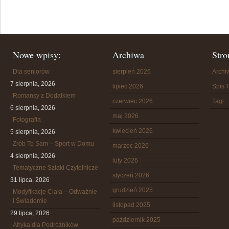
Nowe wpisy:
Archiwa
Stro
Dla seniorów
sierpień 2026
Arch
7 sierpnia, 2026
lipiec 2026
Spis T
Romansy z Dodatkiem
czerwiec 2026
Tagi
6 sierpnia, 2026
maj 2026
Fotografia
kwiecień 2026
5 sierpnia, 2026
Zrób To Sam – Sport w Domu
marzec 2026
4 sierpnia, 2026
luty 2026
Tematyczne Szlaki Czytelnicze
styczeń 2026
31 lipca, 2026
grudzień 2025
Modyfikacje Ciała – Odważnie
i Świadomie
listopad 2025
29 lipca, 2026
październik 2025
Afryka dla Podróżników