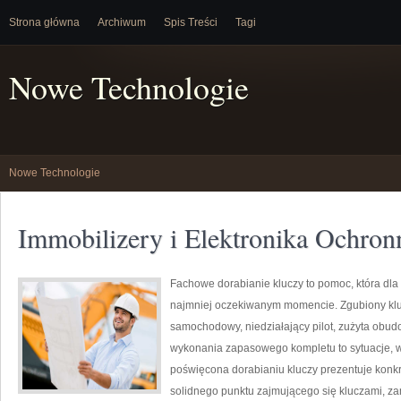
Strona główna
Archiwum
Spis Treści
Tagi
Nowe Technologie
Nowe Technologie
Immobilizery i Elektronika Ochron
Fachowe dorabianie kluczy to pomoc, która dla
najmniej oczekiwanym momencie. Zgubiony klu
samochodowy, niedziałający pilot, zużyta obu
wykonania zapasowego kompletu to sytuacje, w 
poświęcona dorabianiu kluczy prezentuje konkr
solidnego punktu zajmującego się kluczami, 